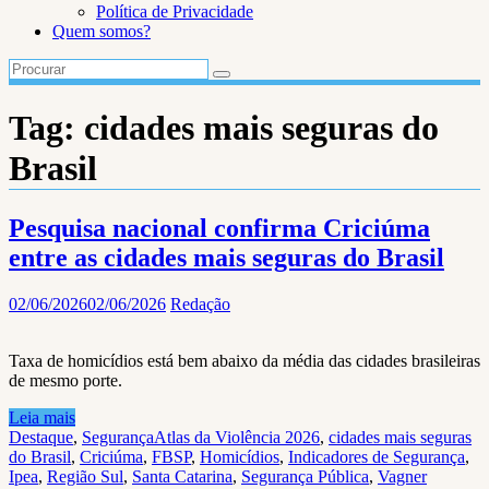
Política de Privacidade
Quem somos?
Tag:
cidades mais seguras do
Brasil
Pesquisa nacional confirma Criciúma
entre as cidades mais seguras do Brasil
02/06/2026
02/06/2026
Redação
Taxa de homicídios está bem abaixo da média das cidades brasileiras
de mesmo porte.
Leia mais
Destaque
,
Segurança
Atlas da Violência 2026
,
cidades mais seguras
do Brasil
,
Criciúma
,
FBSP
,
Homicídios
,
Indicadores de Segurança
,
Ipea
,
Região Sul
,
Santa Catarina
,
Segurança Pública
,
Vagner