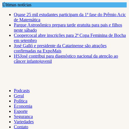
Skip
Últimas notícias
to
Quase 25 mil estudantes participam da 1ª fase do Prêmio Acic
content
de Matemática
Parque Astronômico prepara tarde gratuita para pais e filhos
neste sábado
Coopercocal abre inscrições para 2ª Copa Feminina de Bocha
em setembro
José Galló e presidente da Catarinense são atrações
confirmadas na ExpoMais
HSJosé contribui para diagnóstico nacional da atenção ao
câncer infantojuvenil
Podcasts
Geral
Política
Economia
Esporte
Segurança
Variedades
Contato