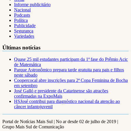
Informe publicitário
Nacional
Podcasts
Política
Publicidade
Segurança
Variedades
Últimas notícias
Quase 25 mil estudantes participam da 1ª fase do Prêmio Acic
de Matemática
Parque Astronômico prepara tarde gratuita para pais e filhos
neste sábado
Coopercocal abre inscrições para 2ª Copa Feminina de Bocha
em setembro
José Galló e presidente da Catarinense são atrações
confirmadas na ExpoMais
HSJosé contribui para diagnóstico nacional da atenção ao
câncer infantojuvenil
Portal de Notícias Mais Sul | No ar desde 02 de julho de 2019 |
Grupo Mais Sul de Comunicação