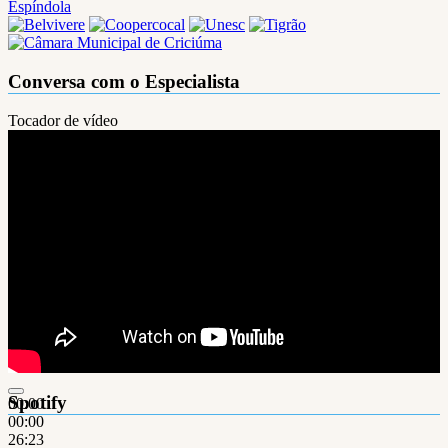
Espíndola
Conversa com o Especialista
Tocador de vídeo
Spotify
00:00
00:00
26:23