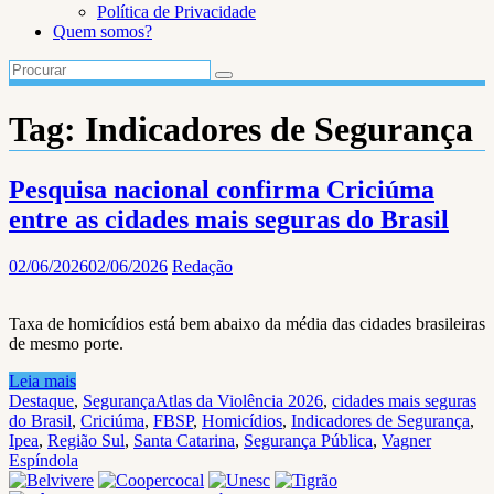
Política de Privacidade
Quem somos?
Tag:
Indicadores de Segurança
Pesquisa nacional confirma Criciúma
entre as cidades mais seguras do Brasil
02/06/2026
02/06/2026
Redação
Taxa de homicídios está bem abaixo da média das cidades brasileiras
de mesmo porte.
Leia mais
Destaque
,
Segurança
Atlas da Violência 2026
,
cidades mais seguras
do Brasil
,
Criciúma
,
FBSP
,
Homicídios
,
Indicadores de Segurança
,
Ipea
,
Região Sul
,
Santa Catarina
,
Segurança Pública
,
Vagner
Espíndola