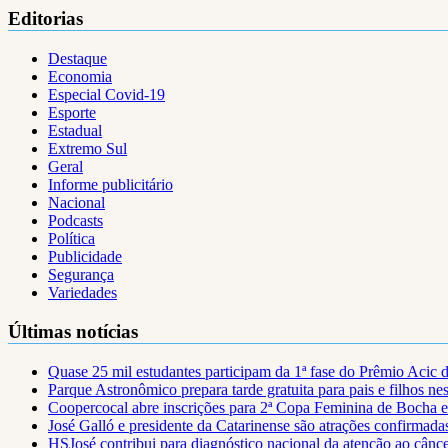
Editorias
Destaque
Economia
Especial Covid-19
Esporte
Estadual
Extremo Sul
Geral
Informe publicitário
Nacional
Podcasts
Política
Publicidade
Segurança
Variedades
Últimas notícias
Quase 25 mil estudantes participam da 1ª fase do Prêmio Acic 
Parque Astronômico prepara tarde gratuita para pais e filhos ne
Coopercocal abre inscrições para 2ª Copa Feminina de Bocha 
José Galló e presidente da Catarinense são atrações confirmad
HSJosé contribui para diagnóstico nacional da atenção ao cânce