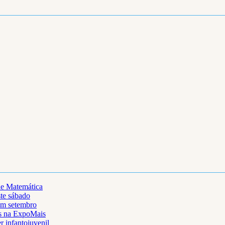
de Matemática
ste sábado
em setembro
as na ExpoMais
r infantojuvenil