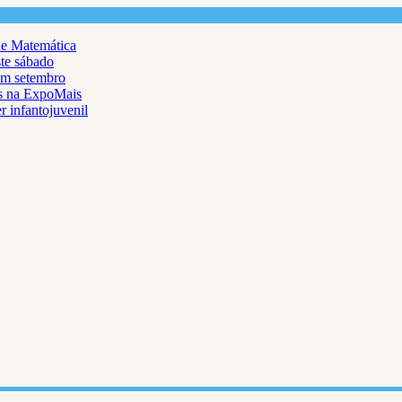
de Matemática
ste sábado
em setembro
as na ExpoMais
r infantojuvenil