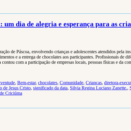
: um dia de alegria e esperança para as cri
ão de Páscoa, envolvendo crianças e adolescentes atendidos pela instit
alimentos e a entrega de chocolates aos participantes. Profissionais de d
va contou com a participação de empresas locais, pessoas físicas e da 
uventude
,
Bem-estar
,
chocolates
,
Comunidade
,
Crianças
,
diretora-execu
o de Jesus Cristo
,
significado da data
,
Silvia Regina Luciano Zanette.
,