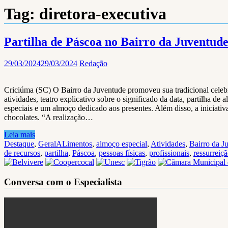
Tag:
diretora-executiva
Partilha de Páscoa no Bairro da Juventude
29/03/2024
29/03/2024
Redação
Criciúma (SC) O Bairro da Juventude promoveu sua tradicional celebraç
atividades, teatro explicativo sobre o significado da data, partilha de 
especiais e um almoço dedicado aos presentes. Além disso, a iniciati
chocolates. “A realização…
Leia mais
Destaque
,
Geral
ALimentos
,
almoço especial
,
Atividades
,
Bairro da J
de recursos
,
partilha
,
Páscoa
,
pessoas físicas
,
profissionais
,
ressurreiçã
Conversa com o Especialista