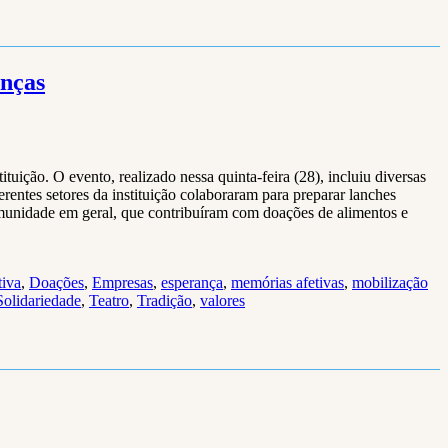
anças
uição. O evento, realizado nessa quinta-feira (28), incluiu diversas
iferentes setores da instituição colaboraram para preparar lanches
comunidade em geral, que contribuíram com doações de alimentos e
tiva
,
Doações
,
Empresas
,
esperança
,
memórias afetivas
,
mobilização
Solidariedade
,
Teatro
,
Tradição
,
valores