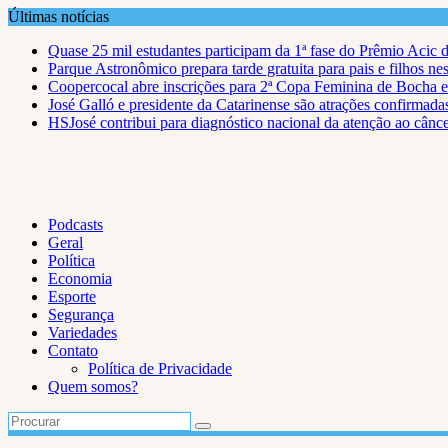
Skip
Últimas notícias
to
Quase 25 mil estudantes participam da 1ª fase do Prêmio Acic 
content
Parque Astronômico prepara tarde gratuita para pais e filhos ne
Coopercocal abre inscrições para 2ª Copa Feminina de Bocha 
José Galló e presidente da Catarinense são atrações confirmad
HSJosé contribui para diagnóstico nacional da atenção ao cânce
Podcasts
Geral
Política
Economia
Esporte
Segurança
Variedades
Contato
Política de Privacidade
Quem somos?