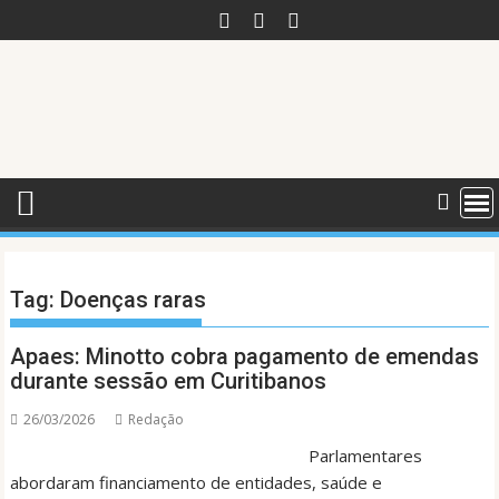
Skip
to
content
Tag:
Doenças raras
Apaes: Minotto cobra pagamento de emendas
durante sessão em Curitibanos
26/03/2026
Redação
Parlamentares
abordaram financiamento de entidades, saúde e