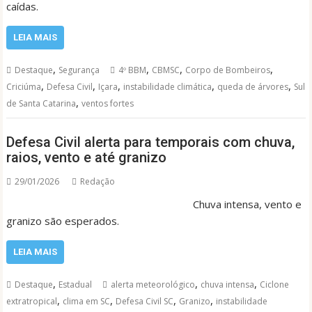
caídas.
LEIA MAIS
,
,
,
,
Destaque
Segurança
4º BBM
CBMSC
Corpo de Bombeiros
,
,
,
,
,
Criciúma
Defesa Civil
Içara
instabilidade climática
queda de árvores
Sul
,
de Santa Catarina
ventos fortes
Defesa Civil alerta para temporais com chuva,
raios, vento e até granizo
29/01/2026
Redação
Chuva intensa, vento e
granizo são esperados.
LEIA MAIS
,
,
,
Destaque
Estadual
alerta meteorológico
chuva intensa
Ciclone
,
,
,
,
extratropical
clima em SC
Defesa Civil SC
Granizo
instabilidade