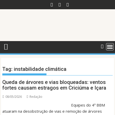
Skip
to
content
Tag:
instabilidade climática
Queda de árvores e vias bloqueadas: ventos
fortes causam estragos em Criciúma e Içara
08/05/2026
Redação
Equipes do 4º BBM
atuaram na desobstrução de vias e remoção de árvores