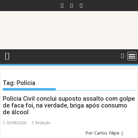
Skip
to
content
Tag:
Polícia
Polícia Civil conclui suposto assalto com golpe
de faca foi, na verdade, briga após consumo
de álcool
03/08/2026
Redação
Por Carlos Filipe |