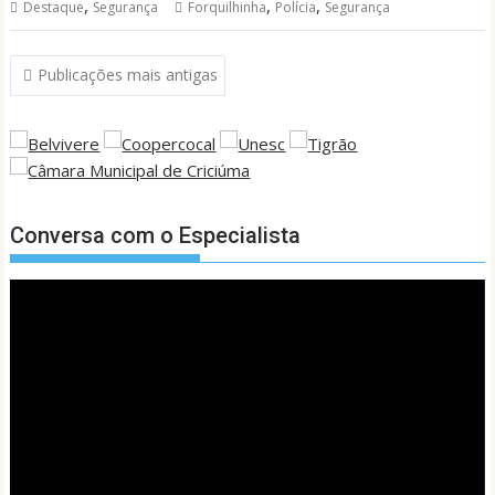
,
,
,
Destaque
Segurança
Forquilhinha
Polícia
Segurança
Navegação
Publicações mais antigas
por
posts
Conversa com o Especialista
Tocador
de
vídeo