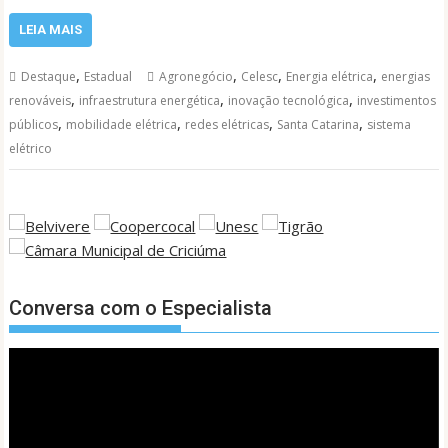
LEIA MAIS
,
,
,
,
Destaque
Estadual
Agronegócio
Celesc
Energia elétrica
energias
,
,
,
renováveis
infraestrutura energética
inovação tecnológica
investimentos
,
,
,
,
públicos
mobilidade elétrica
redes elétricas
Santa Catarina
sistema
elétrico
Conversa com o Especialista
Tocador
de
vídeo