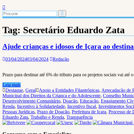
Tag:
Secretário Eduardo Zata
Ajude crianças e idosos de Içara ao destin
03/04/2024
03/04/2024
Redação
Prazo para destinar até 6% do tributo para os projetos sociais vai até o
Leia mais
Destaque
,
Geral
Apoio a Entidades Filantrópicas
,
Arrecadação de 
Municipal dos Direitos da Criança e do Adolescente
,
Conselho Munici
Desenvolvimento Comunitário
,
Doação
,
Educação
,
Engajamento Cív
Renda
,
Incentivo à Solidariedade
,
Incentivo fiscal
,
Investimentos Soci
Pessoas Jurídicas
,
Prazo de Doação
,
Prefeitura de Içara
,
Processo de
Eduardo Zata
,
Trabalho e Renda
,
Transparência