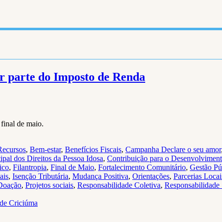
ar parte do Imposto de Renda
 final de maio.
Recursos
,
Bem-estar
,
Benefícios Fiscais
,
Campanha Declare o seu amor
pal dos Direitos da Pessoa Idosa
,
Contribuição para o Desenvolvimen
ico
,
Filantropia
,
Final de Maio
,
Fortalecimento Comunitário
,
Gestão Pú
ais
,
Isenção Tributária
,
Mudança Positiva
,
Orientações
,
Parcerias Locai
 Doação
,
Projetos sociais
,
Responsabilidade Coletiva
,
Responsabilidade 