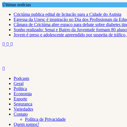
Skip
Últimas notícias
to
Criciúma publica edital de licitação para a Cidade do Autista
content
Egressa da Unesc é inspiração no Dia dos Profissionais da Ed
Câmara de Criciúma abre espaço para debate sobre diabetes tip
Sonho realizado: Senai e Bairro da Juventude formam 80 aluno
Jovem é preso e adolescente apreendido por suspeita de tráfico
Podcasts
Geral
Política
Economia
Esporte
Segurança
Variedades
Contato
Política de Privacidade
Quem somos?