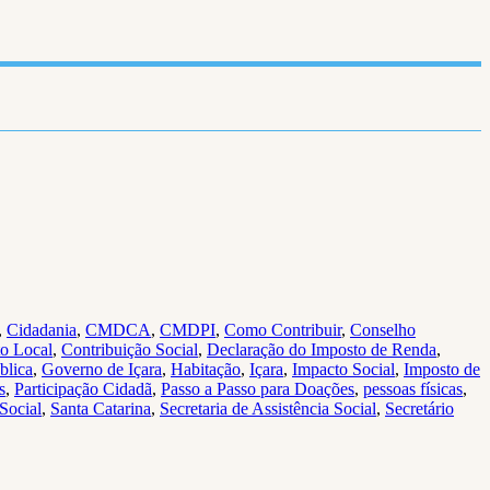
,
Cidadania
,
CMDCA
,
CMDPI
,
Como Contribuir
,
Conselho
to Local
,
Contribuição Social
,
Declaração do Imposto de Renda
,
blica
,
Governo de Içara
,
Habitação
,
Içara
,
Impacto Social
,
Imposto de
s
,
Participação Cidadã
,
Passo a Passo para Doações
,
pessoas físicas
,
Social
,
Santa Catarina
,
Secretaria de Assistência Social
,
Secretário