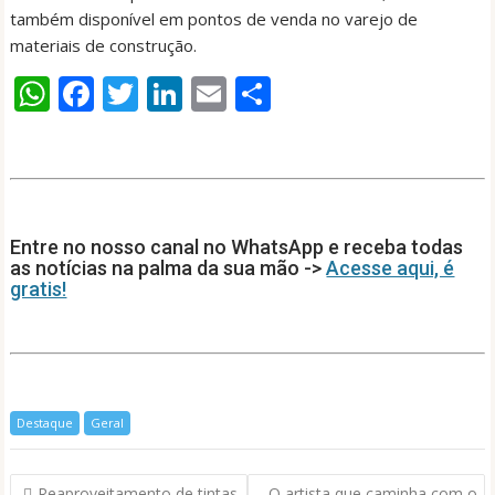
também disponível em pontos de venda no varejo de
materiais de construção.
W
F
T
Li
E
S
h
ac
w
n
m
h
at
e
itt
k
ai
ar
s
b
er
e
l
e
A
o
dI
Entre no nosso canal no WhatsApp e receba todas
p
o
n
as notícias na palma da sua mão ->
Acesse aqui, é
gratis!
p
k
Destaque
Geral
Navegação
Reaproveitamento de tintas
O artista que caminha com o