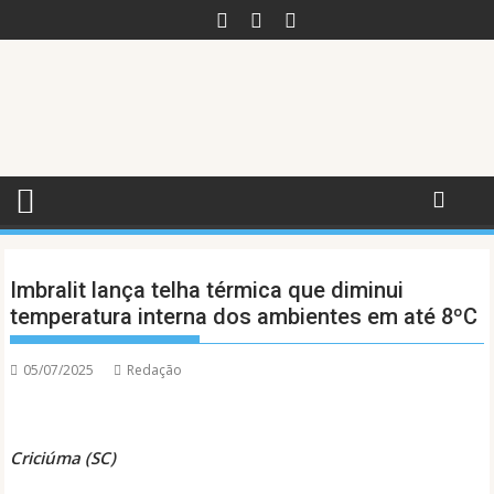
Skip
to
content
Imbralit lança telha térmica que diminui
temperatura interna dos ambientes em até 8ºC
05/07/2025
Redação
Criciúma (SC)