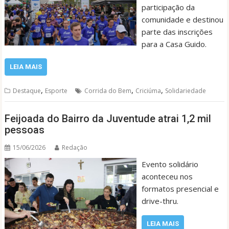
participação da
comunidade e destinou
parte das inscrições
para a Casa Guido.
LEIA MAIS
,
,
,
Destaque
Esporte
Corrida do Bem
Criciúma
Solidariedade
Feijoada do Bairro da Juventude atrai 1,2 mil
pessoas
15/06/2026
Redação
Evento solidário
aconteceu nos
formatos presencial e
drive-thru.
LEIA MAIS