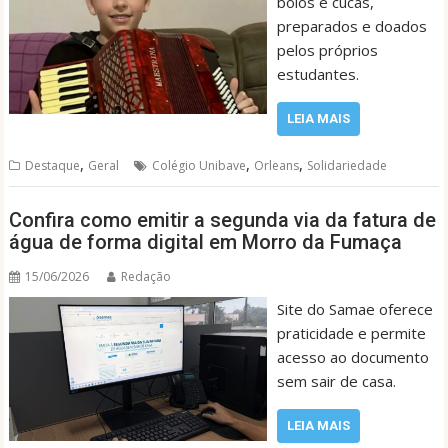
bolos e cucas,
preparados e doados
pelos próprios
estudantes.
LEIA MAIS
,
,
,
Destaque
Geral
Colégio Unibave
Orleans
Solidariedade
Confira como emitir a segunda via da fatura de
água de forma digital em Morro da Fumaça
15/06/2026
Redação
Site do Samae oferece
praticidade e permite
acesso ao documento
sem sair de casa.
LEIA MAIS