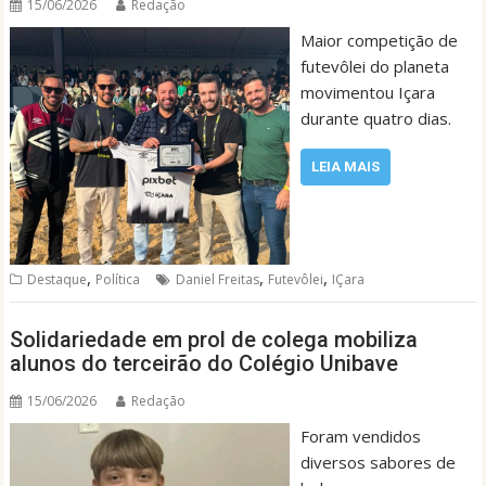
15/06/2026
Redação
Maior competição de
futevôlei do planeta
movimentou Içara
durante quatro dias.
LEIA MAIS
,
,
,
Destaque
Política
Daniel Freitas
Futevôlei
IÇara
Solidariedade em prol de colega mobiliza
alunos do terceirão do Colégio Unibave
15/06/2026
Redação
Foram vendidos
diversos sabores de