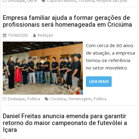
,
,
,
Destaque
Geral
Copa do Mundo
Criciúma
Hospital São José
Empresa familiar ajuda a formar gerações de
profissionais será homenageada em Criciúma
15/06/2026
Redação
Com cerca de 60 anos
de atuação, a empresa
tornou-se referência
no setor moveleiro.
LEIA MAIS
,
,
,
Destaque
Política
Criciúma
Homenagem
Política
Daniel Freitas anuncia emenda para garantir
retorno do maior campeonato de futevôlei a
Içara