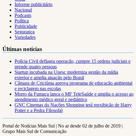
Informe publicitário
Nacional
Podcasts
Política
Publicidade
Segurança
Variedades
Últimas notícias
Polícia Civil deflagra operação, cumpre 15 ordens judiciais e
prende quatro pessoas
Startup incubada na Unesc moderniza gestão da mídia
exterior e amplia atuação pelo Brasil
Câmara de Criciúma aprova programa de educação ambiental
e reciclagem nas escolas
Morro da Fumaça lança o MF TeleSaúde e amplia o acesso ao
atendimento médico geral e pediátrico
GNC Cinemas do Nações Shopping terá reexibição de Harry
Potter e a Pedra Filosofal
Portal de Notícias Mais Sul | No ar desde 02 de julho de 2019 |
Grupo Mais Sul de Comunicação