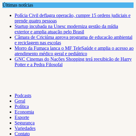
Skip
Últimas notícias
to
Polícia Civil deflagra operação, cumpre 15 ordens judiciais e
content
prende quatro pessoas
Startup incubada na Unesc moderniza gestão da mídia
exterior e amplia atuação pelo Brasil
Câmara de Criciúma aprova programa de educação ambiental
e reciclagem nas escolas
Morro da Fumaça lança o MF TeleSaúde e amplia o acesso ao
atendimento médico geral e pediátrico
GNC Cinemas do Nações Shopping terá reexibição de Harry
Potter e a Pedra Filosofal
Podcasts
Geral
Política
Economia
Esporte
Segurança
Variedades
Contato