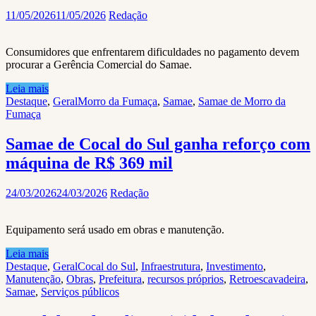
11/05/2026
11/05/2026
Redação
Consumidores que enfrentarem dificuldades no pagamento devem
procurar a Gerência Comercial do Samae.
Leia mais
Destaque
,
Geral
Morro da Fumaça
,
Samae
,
Samae de Morro da
Fumaça
Samae de Cocal do Sul ganha reforço com
máquina de R$ 369 mil
24/03/2026
24/03/2026
Redação
Equipamento será usado em obras e manutenção.
Leia mais
Destaque
,
Geral
Cocal do Sul
,
Infraestrutura
,
Investimento
,
Manutenção
,
Obras
,
Prefeitura
,
recursos próprios
,
Retroescavadeira
,
Samae
,
Serviços públicos