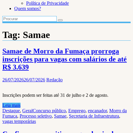
Política de Privacidade
Quem somos?
Tag:
Samae
Samae de Morro da Fumaça prorroga
inscrições para vagas com salários de até
R$ 3.639
26/07/2026
26/07/2026
Redação
Inscrições podem ser feitas até 31 de julho e 2 de agosto.
Leia mais
Destaque
,
Geral
Concurso público
,
Emprego
,
encanador
,
Morro da
Fumaça
,
Processo seletivo
,
Samae
,
Secretaria de Infraestrutura
,
vagas temporárias