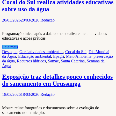
Cocal do Sul realiza atividades educativas
sobre uso da água
20/03/2026
20/03/2026
Redação
Programação inicia após a data comemorativa e inclui atividades
educativas e ações práticas.
Leia mais
Destaque
,
Geral
atividades ambientais
,
Cocal do Sul
,
Dia Mundial
da Água
,
Educação ambiental
,
Epagri
,
Meio Ambiente
,
preservação
da água
,
Recursos hídricos
,
Samae
,
Santa Catarina
,
Semana da
Água
Exposição traz detalhes pouco conhecidos
do saneamento em Urussanga
18/03/2026
18/03/2026
Redação
Mostra reúne fotografias e documentos sobre a evolução do
saneamento no município.