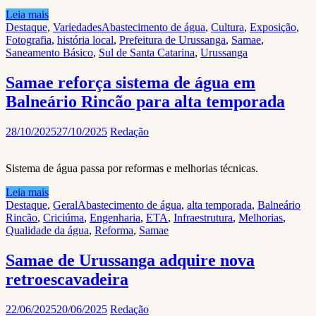
Leia mais
Destaque
,
Variedades
Abastecimento de água
,
Cultura
,
Exposição
,
Fotografia
,
história local
,
Prefeitura de Urussanga
,
Samae
,
Saneamento Básico
,
Sul de Santa Catarina
,
Urussanga
Samae reforça sistema de água em
Balneário Rincão para alta temporada
28/10/2025
27/10/2025
Redação
Sistema de água passa por reformas e melhorias técnicas.
Leia mais
Destaque
,
Geral
Abastecimento de água
,
alta temporada
,
Balneário
Rincão
,
Criciúma
,
Engenharia
,
ETA
,
Infraestrutura
,
Melhorias
,
Qualidade da água
,
Reforma
,
Samae
Samae de Urussanga adquire nova
retroescavadeira
22/06/2025
20/06/2025
Redação