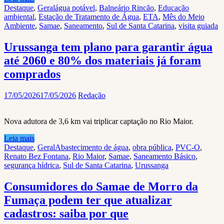
Destaque
,
Geral
água potável
,
Balneário Rincão
,
Educação
ambiental
,
Estação de Tratamento de Água
,
ETA
,
Mês do Meio
Ambiente
,
Samae
,
Saneamento
,
Sul de Santa Catarina
,
visita guiada
Urussanga tem plano para garantir água
até 2060 e 80% dos materiais já foram
comprados
17/05/2026
17/05/2026
Redação
Nova adutora de 3,6 km vai triplicar captação no Rio Maior.
Leia mais
Destaque
,
Geral
Abastecimento de água
,
obra pública
,
PVC-O
,
Renato Bez Fontana
,
Rio Maior
,
Samae
,
Saneamento Básico
,
segurança hídrica
,
Sul de Santa Catarina
,
Urussanga
Consumidores do Samae de Morro da
Fumaça podem ter que atualizar
cadastros: saiba por que