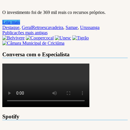
O investimento foi de 369 mil reais co recursos próprios.
Leia mais
Destaque
,
Geral
Retroescavadeira
,
Samae
,
Urussanga
Navegação
Publicações mais antigas
por
posts
Conversa com o Especialista
Spotify