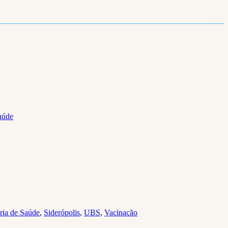
aúde
ria de Saúde
,
Siderópolis
,
UBS
,
Vacinação