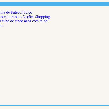
inha de Futebol Suíço
ções culturais no Nações Shopping
r filho de cinco anos com relho
de