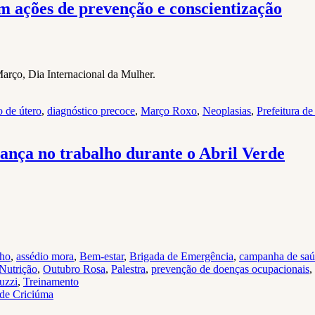
 ações de prevenção e conscientização
Março, Dia Internacional da Mulher.
o de útero
,
diagnóstico precoce
,
Março Roxo
,
Neoplasias
,
Prefeitura d
rança no trabalho durante o Abril Verde
lho
,
assédio mora
,
Bem-estar
,
Brigada de Emergência
,
campanha de sa
Nutrição
,
Outubro Rosa
,
Palestra
,
prevenção de doenças ocupacionais
,
uzzi
,
Treinamento