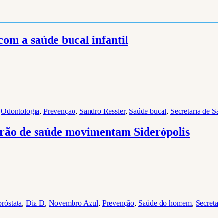
om a saúde bucal infantil
,
Odontologia
,
Prevenção
,
Sandro Ressler
,
Saúde bucal
,
Secretaria de S
irão de saúde movimentam Siderópolis
róstata
,
Dia D
,
Novembro Azul
,
Prevenção
,
Saúde do homem
,
Secreta