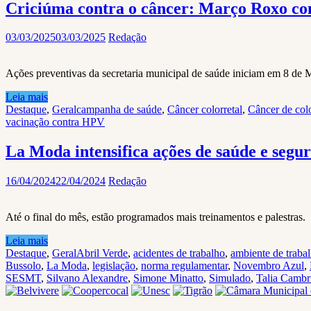
Criciúma contra o câncer: Março Roxo com
03/03/2025
03/03/2025
Redação
Ações preventivas da secretaria municipal de saúde iniciam em 8 de 
Leia mais
Destaque
,
Geral
campanha de saúde
,
Câncer colorretal
,
Câncer de col
vacinação contra HPV
La Moda intensifica ações de saúde e segu
16/04/2024
22/04/2024
Redação
Até o final do mês, estão programados mais treinamentos e palestras.
Leia mais
Destaque
,
Geral
Abril Verde
,
acidentes de trabalho
,
ambiente de traba
Bussolo
,
La Moda
,
legislação
,
norma regulamentar
,
Novembro Azul
,
SESMT
,
Silvano Alexandre
,
Simone Minatto
,
Simulado
,
Talia Cambr