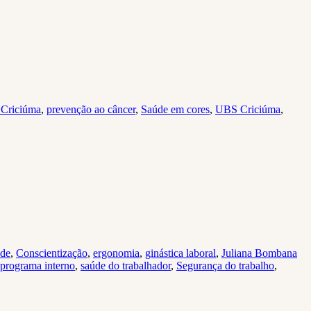
e Criciúma
,
prevenção ao câncer
,
Saúde em cores
,
UBS Criciúma
,
úde
,
Conscientização
,
ergonomia
,
ginástica laboral
,
Juliana Bombana
programa interno
,
saúde do trabalhador
,
Segurança do trabalho
,