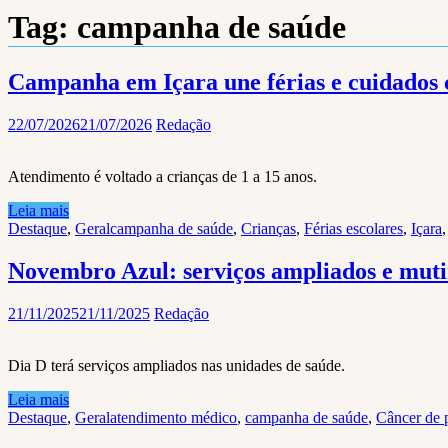
Tag:
campanha de saúde
Campanha em Içara une férias e cuidados c
22/07/2026
21/07/2026
Redação
Atendimento é voltado a crianças de 1 a 15 anos.
Leia mais
Destaque
,
Geral
campanha de saúde
,
Crianças
,
Férias escolares
,
Içara
Novembro Azul: serviços ampliados e mut
21/11/2025
21/11/2025
Redação
Dia D terá serviços ampliados nas unidades de saúde.
Leia mais
Destaque
,
Geral
atendimento médico
,
campanha de saúde
,
Câncer de p