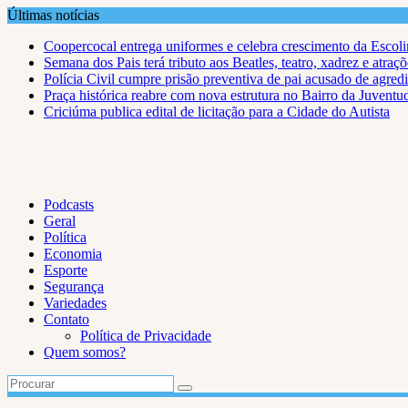
Skip
Últimas notícias
to
Coopercocal entrega uniformes e celebra crescimento da Escol
content
Semana dos Pais terá tributo aos Beatles, teatro, xadrez e atra
Polícia Civil cumpre prisão preventiva de pai acusado de agredi
Praça histórica reabre com nova estrutura no Bairro da Juventu
Criciúma publica edital de licitação para a Cidade do Autista
Podcasts
Geral
Política
Economia
Esporte
Segurança
Variedades
Contato
Política de Privacidade
Quem somos?