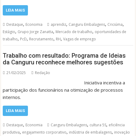
LEIA MAIS
,
,
,
,
Destaque
Economia
aprendiz
Canguru Embalagens
Criciúma
,
,
,
Estágio
Grupo Jorge Zanatta
Mercado de trabalho
oportunidades de
,
,
,
,
trabalho
PcD
Recrutamento
RH
Vagas de emprego
Trabalho com resultado: Programa de Ideias
da Canguru reconhece melhores sugestões
21/02/2025
Redação
Iniciativa incentiva a
participação dos funcionários na otimização de processos
internos.
LEIA MAIS
,
,
,
Destaque
Economia
Canguru Embalagens
cultura 5S
eficiência
,
,
,
produtiva
engajamento corporativo
indústria de embalagens
inovação