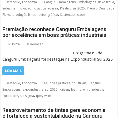
,
,
,
,
Destaque
Economia
Canguru Embalagens
Embalagens
flexografia
,
,
,
,
Indústria
Inovação
logística reversa
Plástico Sul 2025
Prêmio Qualidade
,
,
,
Flexo
produção limpa
setor gráfico
Sustentabilidade
Premiação reconhece Canguru Embalagens
por excelência em boas práticas industriais
02/10/2025
Redação
Programa 6S da
Canguru Embalagens foi destaque na Expoindustrial Sul 2025.
LEIA MAIS
,
,
,
Destaque
Economia
6s
boas praticas industriais
Canguru
,
,
,
,
,
Embalagens
expoindustrial sul 2025
kaizen
lean
premio industrial
,
,
,
Qualidade
six sigma
tpm
wcm
Reaproveitamento de tintas gera economia
e fortalece a sustentabilidade na Canguru