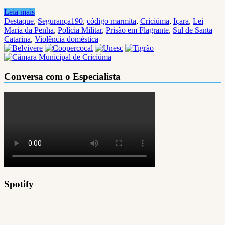
Leia mais
Destaque
,
Segurança
190
,
código marmita
,
Criciúma
,
Içara
,
Lei
Maria da Penha
,
Polícia Militar
,
Prisão em Flagrante
,
Sul de Santa
Catarina
,
Violência doméstica
Conversa com o Especialista
Spotify