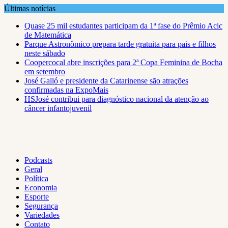
Skip
Últimas notícias
to
Quase 25 mil estudantes participam da 1ª fase do Prêmio Acic
content
de Matemática
Parque Astronômico prepara tarde gratuita para pais e filhos
neste sábado
Coopercocal abre inscrições para 2ª Copa Feminina de Bocha
em setembro
José Galló e presidente da Catarinense são atrações
confirmadas na ExpoMais
HSJosé contribui para diagnóstico nacional da atenção ao
câncer infantojuvenil
Podcasts
Geral
Política
Economia
Esporte
Segurança
Variedades
Contato