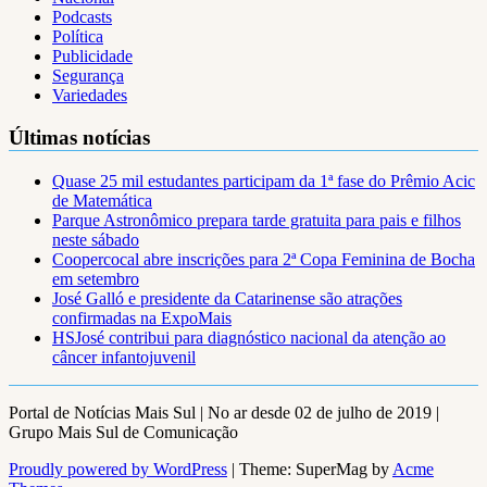
Podcasts
Política
Publicidade
Segurança
Variedades
Últimas notícias
Quase 25 mil estudantes participam da 1ª fase do Prêmio Acic
de Matemática
Parque Astronômico prepara tarde gratuita para pais e filhos
neste sábado
Coopercocal abre inscrições para 2ª Copa Feminina de Bocha
em setembro
José Galló e presidente da Catarinense são atrações
confirmadas na ExpoMais
HSJosé contribui para diagnóstico nacional da atenção ao
câncer infantojuvenil
Portal de Notícias Mais Sul | No ar desde 02 de julho de 2019 |
Grupo Mais Sul de Comunicação
Proudly powered by WordPress
|
Theme: SuperMag by
Acme