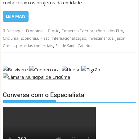
conheceram os projetos da entidade.
LEIA MAIS
,
,
,
,
Destaque
Economia
Acic
Comércio Exterior
cônsul dos EUA
,
,
,
,
,
Criciúma
Economia
Fiesc
Internacionalização
Investimentos
Jason
,
,
Green
parcerias comerciais
Sul de Santa Catarina
Conversa com o Especialista