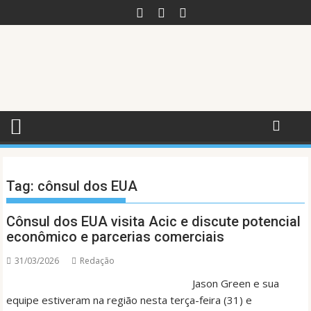
Skip
to
content
Tag:
cônsul dos EUA
Cônsul dos EUA visita Acic e discute potencial
econômico e parcerias comerciais
31/03/2026
Redação
Jason Green e sua
equipe estiveram na região nesta terça-feira (31) e