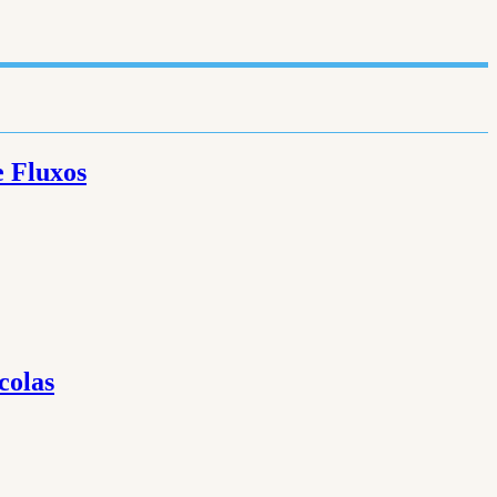
e Fluxos
colas