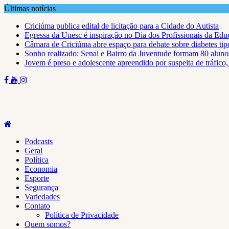
Skip
Últimas notícias
to
Criciúma publica edital de licitação para a Cidade do Autista
content
Egressa da Unesc é inspiração no Dia dos Profissionais da Ed
Câmara de Criciúma abre espaço para debate sobre diabetes tip
Sonho realizado: Senai e Bairro da Juventude formam 80 aluno
Jovem é preso e adolescente apreendido por suspeita de tráfico
Podcasts
Geral
Política
Economia
Esporte
Segurança
Variedades
Contato
Política de Privacidade
Quem somos?