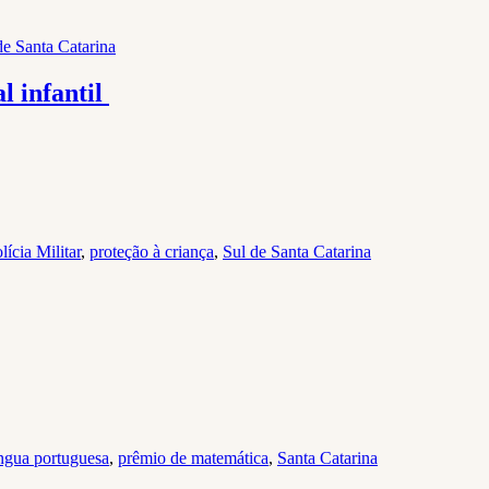
de Santa Catarina
l infantil
lícia Militar
,
proteção à criança
,
Sul de Santa Catarina
íngua portuguesa
,
prêmio de matemática
,
Santa Catarina