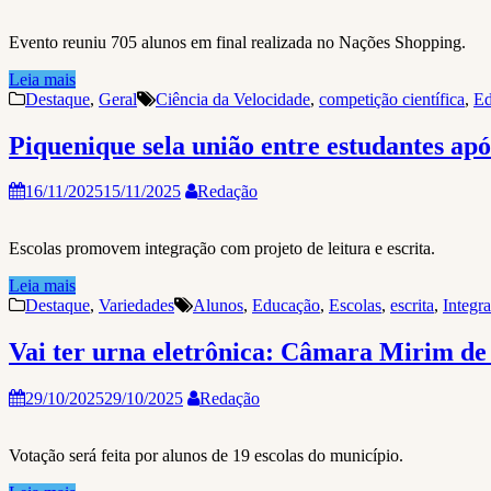
Evento reuniu 705 alunos em final realizada no Nações Shopping.
Leia mais
Destaque
,
Geral
Ciência da Velocidade
,
competição científica
,
Ed
Piquenique sela união entre estudantes apó
16/11/2025
15/11/2025
Redação
Escolas promovem integração com projeto de leitura e escrita.
Leia mais
Destaque
,
Variedades
Alunos
,
Educação
,
Escolas
,
escrita
,
Integr
Vai ter urna eletrônica: Câmara Mirim de
29/10/2025
29/10/2025
Redação
Votação será feita por alunos de 19 escolas do município.