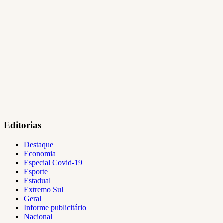
Editorias
Destaque
Economia
Especial Covid-19
Esporte
Estadual
Extremo Sul
Geral
Informe publicitário
Nacional