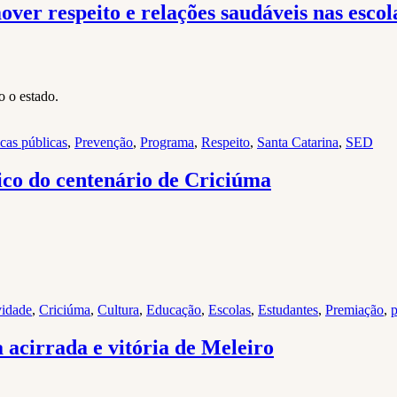
er respeito e relações saudáveis nas escol
o o estado.
icas públicas
,
Prevenção
,
Programa
,
Respeito
,
Santa Catarina
,
SED
ico do centenário de Criciúma
vidade
,
Criciúma
,
Cultura
,
Educação
,
Escolas
,
Estudantes
,
Premiação
,
p
 acirrada e vitória de Meleiro