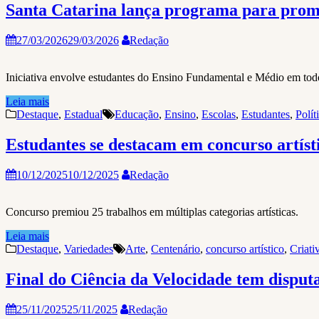
Santa Catarina lança programa para promov
27/03/2026
29/03/2026
Redação
Iniciativa envolve estudantes do Ensino Fundamental e Médio em tod
Leia mais
Destaque
,
Estadual
Educação
,
Ensino
,
Escolas
,
Estudantes
,
Polít
Estudantes se destacam em concurso artíst
10/12/2025
10/12/2025
Redação
Concurso premiou 25 trabalhos em múltiplas categorias artísticas.
Leia mais
Destaque
,
Variedades
Arte
,
Centenário
,
concurso artístico
,
Criati
Final do Ciência da Velocidade tem disputa
25/11/2025
25/11/2025
Redação