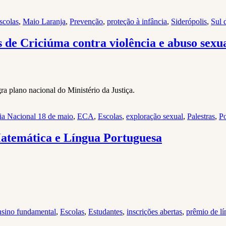
scolas
,
Maio Laranja
,
Prevenção
,
proteção à infância
,
Siderópolis
,
Sul 
as de Criciúma contra violência e abuso sexua
a plano nacional do Ministério da Justiça.
ia Nacional 18 de maio
,
ECA
,
Escolas
,
exploração sexual
,
Palestras
,
Po
Matemática e Língua Portuguesa
sino fundamental
,
Escolas
,
Estudantes
,
inscrições abertas
,
prêmio de l