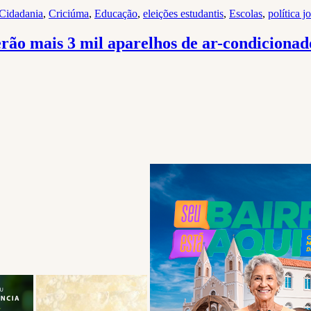
Cidadania
,
Criciúma
,
Educação
,
eleições estudantis
,
Escolas
,
política 
erão mais 3 mil aparelhos de ar-condicionad