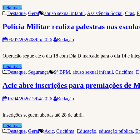
Leia mais
Destaque
,
Geral
abuso sexual infantil
,
Assistência Social
,
Cras
,
E
Polícia Militar realiza palestras nas escol
09/05/2026
08/05/2026
Redação
Operação segue até o dia 18 com Dia D marcado para o dia 14 e integr
Leia mais
Destaque
,
Segurança
9º BPM
,
abuso sexual infantil
,
Criciúma
,
D
Acic abre inscrições para premiações de 
15/04/2026
15/04/2026
Redação
Inscrições seguem abertas até 28 de abril.
Leia mais
Destaque
,
Geral
Acic
,
Criciúma
,
Educação
,
educação pública
,
En