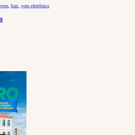
jovem
,
Satc
,
voto eletrônico
o