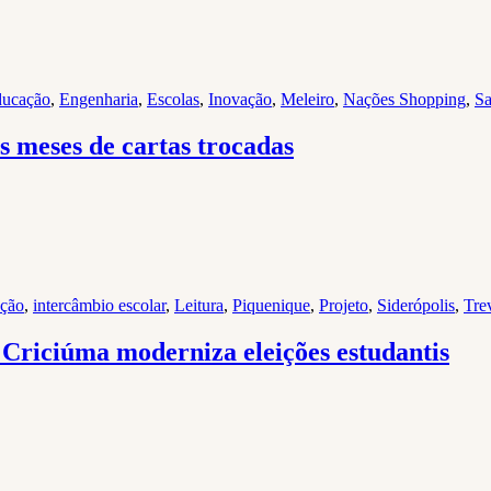
ucação
,
Engenharia
,
Escolas
,
Inovação
,
Meleiro
,
Nações Shopping
,
Sa
s meses de cartas trocadas
ação
,
intercâmbio escolar
,
Leitura
,
Piquenique
,
Projeto
,
Siderópolis
,
Tre
 Criciúma moderniza eleições estudantis