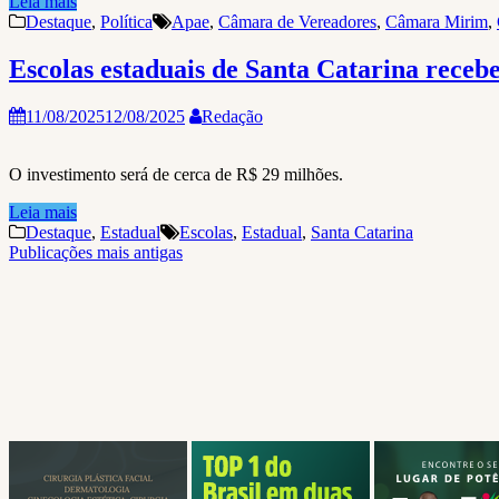
Leia mais
Destaque
,
Política
Apae
,
Câmara de Vereadores
,
Câmara Mirim
,
Escolas estaduais de Santa Catarina receb
11/08/2025
12/08/2025
Redação
O investimento será de cerca de R$ 29 milhões.
Leia mais
Destaque
,
Estadual
Escolas
,
Estadual
,
Santa Catarina
Navegação
Publicações mais antigas
por
posts