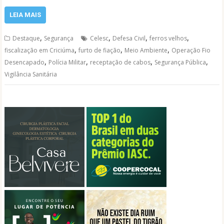
LEIA MAIS
,
,
,
,
Destaque
Segurança
Celesc
Defesa Civil
ferros velhos
,
,
,
fiscalização em Criciúma
furto de fiação
Meio Ambiente
Operação Fio
,
,
,
,
Desencapado
Polícia Militar
receptação de cabos
Segurança Pública
Vigilância Sanitária