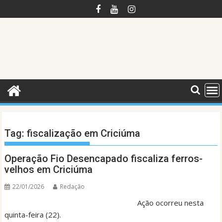
Skip
to
content
Tag:
fiscalização em Criciúma
Operação Fio Desencapado fiscaliza ferros-
velhos em Criciúma
22/01/2026
Redação
Ação ocorreu nesta
quinta-feira (22).