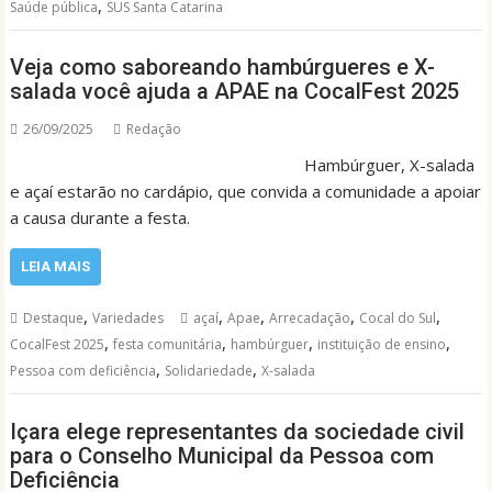
,
Saúde pública
SUS Santa Catarina
Veja como saboreando hambúrgueres e X-
salada você ajuda a APAE na CocalFest 2025
26/09/2025
Redação
Hambúrguer, X-salada
e açaí estarão no cardápio, que convida a comunidade a apoiar
a causa durante a festa.
LEIA MAIS
,
,
,
,
,
Destaque
Variedades
açaí
Apae
Arrecadação
Cocal do Sul
,
,
,
,
CocalFest 2025
festa comunitária
hambúrguer
instituição de ensino
,
,
Pessoa com deficiência
Solidariedade
X-salada
Içara elege representantes da sociedade civil
para o Conselho Municipal da Pessoa com
Deficiência