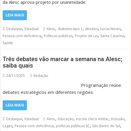
da Alesc aprova projeto por unanimidade.
LEIA MAIS
,
,
,
,
,
Destaque
Estadual
Alesc
diabetes tipo 1
direitos
Lucas Neves
,
,
,
,
Pessoa com deficiência
Políticas públicas
Projeto de Lei
Santa Catarina
Saúde
Três debates vão marcar a semana na Alesc;
saiba quais
24/11/2025
Redação
Programação reúne
debates estratégicos em diferentes regiões.
LEIA MAIS
,
,
,
,
,
Destaque
Estadual
Alesc
Educação
escola cívico militar
Inclusão
,
,
,
,
Lages
Pessoa com deficiência
políticas públicas SC
São Bento do Sul