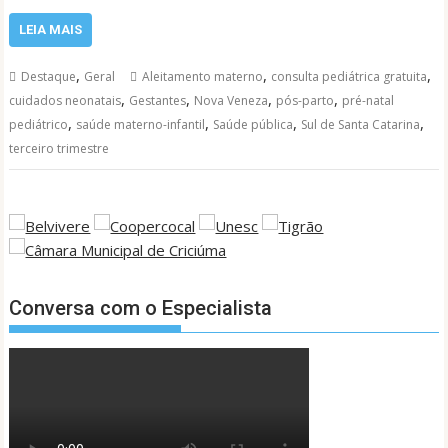
LEIA MAIS
,
,
,
Destaque
Geral
Aleitamento materno
consulta pediátrica gratuita
,
,
,
,
cuidados neonatais
Gestantes
Nova Veneza
pós-parto
pré-natal
,
,
,
,
pediátrico
saúde materno-infantil
Saúde pública
Sul de Santa Catarina
terceiro trimestre
Conversa com o Especialista