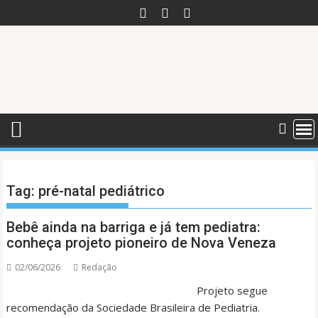
Skip
to
content
Tag:
pré-natal pediátrico
Bebê ainda na barriga e já tem pediatra:
conheça projeto pioneiro de Nova Veneza
02/06/2026
Redação
Projeto segue
recomendação da Sociedade Brasileira de Pediatria.