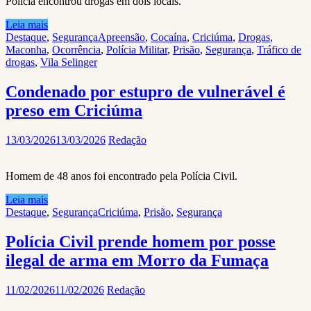
Polícia encontrou drogas em dois locais.
Leia mais
Destaque
,
Segurança
Apreensão
,
Cocaína
,
Criciúma
,
Drogas
,
Maconha
,
Ocorrência
,
Polícia Militar
,
Prisão
,
Segurança
,
Tráfico de
drogas
,
Vila Selinger
Condenado por estupro de vulnerável é
preso em Criciúma
13/03/2026
13/03/2026
Redação
Homem de 48 anos foi encontrado pela Polícia Civil.
Leia mais
Destaque
,
Segurança
Criciúma
,
Prisão
,
Segurança
Polícia Civil prende homem por posse
ilegal de arma em Morro da Fumaça
11/02/2026
11/02/2026
Redação