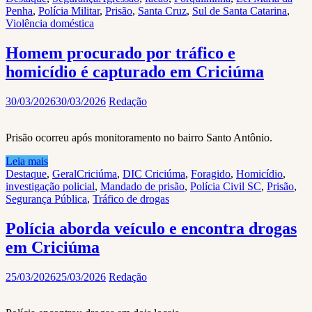
Penha
,
Polícia Militar
,
Prisão
,
Santa Cruz
,
Sul de Santa Catarina
,
Violência doméstica
Homem procurado por tráfico e
homicídio é capturado em Criciúma
30/03/2026
30/03/2026
Redação
Prisão ocorreu após monitoramento no bairro Santo Antônio.
Leia mais
Destaque
,
Geral
Criciúma
,
DIC Criciúma
,
Foragido
,
Homicídio
,
investigação policial
,
Mandado de prisão
,
Polícia Civil SC
,
Prisão
,
Segurança Pública
,
Tráfico de drogas
Polícia aborda veículo e encontra drogas
em Criciúma
25/03/2026
25/03/2026
Redação