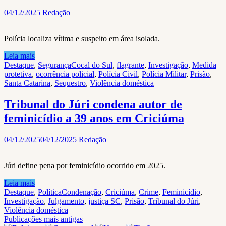
04/12/2025
Redação
Polícia localiza vítima e suspeito em área isolada.
Leia mais
Destaque
,
Segurança
Cocal do Sul
,
flagrante
,
Investigação
,
Medida
protetiva
,
ocorrência policial
,
Polícia Civil
,
Polícia Militar
,
Prisão
,
Santa Catarina
,
Sequestro
,
Violência doméstica
Tribunal do Júri condena autor de
feminicídio a 39 anos em Criciúma
04/12/2025
04/12/2025
Redação
Júri define pena por feminicídio ocorrido em 2025.
Leia mais
Destaque
,
Política
Condenação
,
Criciúma
,
Crime
,
Feminicídio
,
Investigação
,
Julgamento
,
justiça SC
,
Prisão
,
Tribunal do Júri
,
Violência doméstica
Navegação
Publicações mais antigas