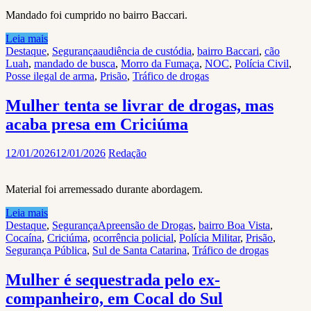
Mandado foi cumprido no bairro Baccari.
Leia mais
Destaque
,
Segurança
audiência de custódia
,
bairro Baccari
,
cão
Luah
,
mandado de busca
,
Morro da Fumaça
,
NOC
,
Polícia Civil
,
Posse ilegal de arma
,
Prisão
,
Tráfico de drogas
Mulher tenta se livrar de drogas, mas
acaba presa em Criciúma
12/01/2026
12/01/2026
Redação
Material foi arremessado durante abordagem.
Leia mais
Destaque
,
Segurança
Apreensão de Drogas
,
bairro Boa Vista
,
Cocaína
,
Criciúma
,
ocorrência policial
,
Polícia Militar
,
Prisão
,
Segurança Pública
,
Sul de Santa Catarina
,
Tráfico de drogas
Mulher é sequestrada pelo ex-
companheiro, em Cocal do Sul