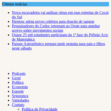
Skip
Últimas notícias
to
Nova escavadeira vai agilizar obras em ruas estreitas de Cocal
content
do Sul
Hemosc adota novos critérios para doação de sangue
Pesquisadores do Cedoc retornam ao Oeste para ampliar
acervo sobre movimentos sociais
Quase 25 mil estudantes participam da 1ª fase do Prêmio Acic
de Matemática
Parque Astronômico prepara tarde gratuita para pais e filhos
neste sábado
Podcasts
Geral
Política
Economia
Esporte
Segurança
Variedades
Contato
Política de Privacidade