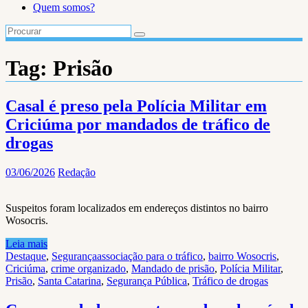
Quem somos?
Tag:
Prisão
Casal é preso pela Polícia Militar em
Criciúma por mandados de tráfico de
drogas
03/06/2026
Redação
Suspeitos foram localizados em endereços distintos no bairro
Wosocris.
Leia mais
Destaque
,
Segurança
associação para o tráfico
,
bairro Wosocris
,
Criciúma
,
crime organizado
,
Mandado de prisão
,
Polícia Militar
,
Prisão
,
Santa Catarina
,
Segurança Pública
,
Tráfico de drogas