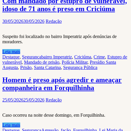
Com mandado por estupro de vulnerável,
idoso de 71 anos é preso em Criciúma
30/05/2026
30/05/2026
Redação
Suspeito foi localizado no bairro Imperatriz após denúncias de
moradores.
Leia mais
Destaque
,
Segurança
bairro Imperatriz
,
Criciúma
,
Crime
,
Estupro de
vulnerável
,
Mandado de prisão
,
Polícia Militar
,
Presídio Santa
Augusta
,
Prisão
,
Santa Catarina
,
Segurança Pública
Homem é preso após agredir e ameaçar
companheira em Forquilhinha
25/05/2026
25/05/2026
Redação
Caso ocorreu na noite desse domingo, em Forquilhinha.
Leia mais
Destaque
,
Segurança
Agressão
,
facão
,
Forquilhinha
,
Lei Maria da