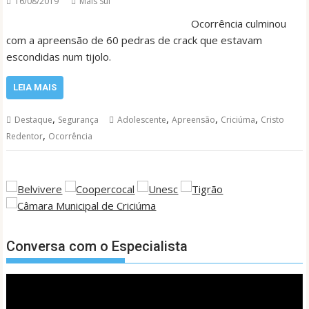
16/08/2019
Mais Sul
Ocorrência culminou
com a apreensão de 60 pedras de crack que estavam
escondidas num tijolo.
LEIA MAIS
,
,
,
,
Destaque
Segurança
Adolescente
Apreensão
Criciúma
Cristo
,
Redentor
Ocorrência
Conversa com o Especialista
Tocador
de