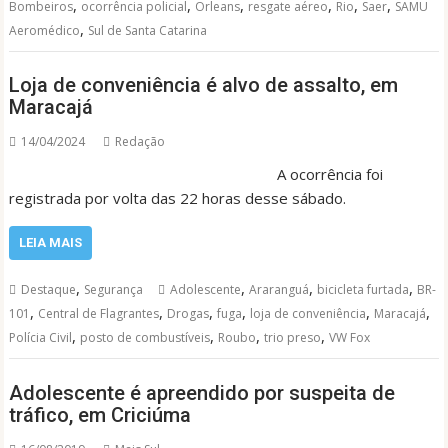
,
,
,
,
,
,
Bombeiros
ocorrência policial
Orleans
resgate aéreo
Rio
Saer
SAMU
,
Aeromédico
Sul de Santa Catarina
Loja de conveniência é alvo de assalto, em
Maracajá
14/04/2024
Redação
A ocorrência foi
registrada por volta das 22 horas desse sábado.
LEIA MAIS
,
,
,
,
Destaque
Segurança
Adolescente
Araranguá
bicicleta furtada
BR-
,
,
,
,
,
,
101
Central de Flagrantes
Drogas
fuga
loja de conveniência
Maracajá
,
,
,
,
Polícia Civil
posto de combustíveis
Roubo
trio preso
VW Fox
Adolescente é apreendido por suspeita de
tráfico, em Criciúma