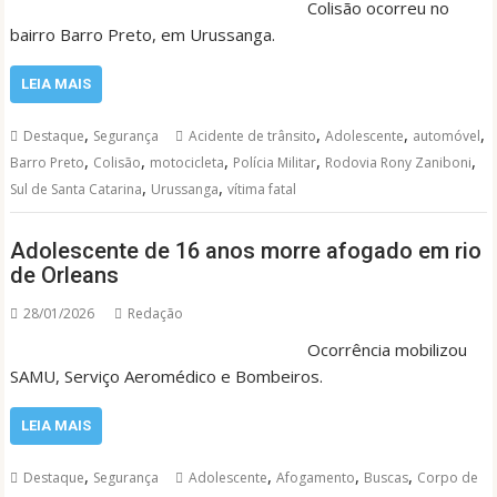
Colisão ocorreu no
bairro Barro Preto, em Urussanga.
LEIA MAIS
,
,
,
,
Destaque
Segurança
Acidente de trânsito
Adolescente
automóvel
,
,
,
,
,
Barro Preto
Colisão
motocicleta
Polícia Militar
Rodovia Rony Zaniboni
,
,
Sul de Santa Catarina
Urussanga
vítima fatal
Adolescente de 16 anos morre afogado em rio
de Orleans
28/01/2026
Redação
Ocorrência mobilizou
SAMU, Serviço Aeromédico e Bombeiros.
LEIA MAIS
,
,
,
,
Destaque
Segurança
Adolescente
Afogamento
Buscas
Corpo de