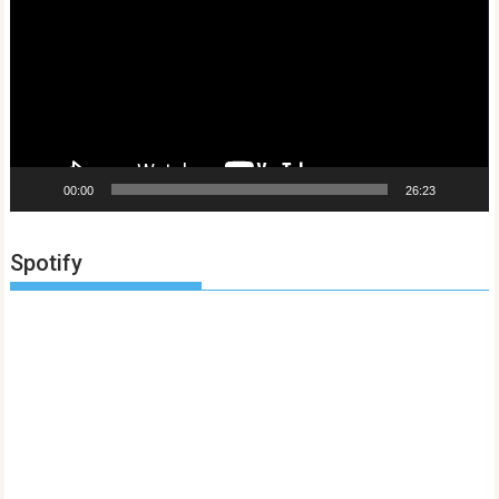
vídeo
00:00
26:23
Spotify