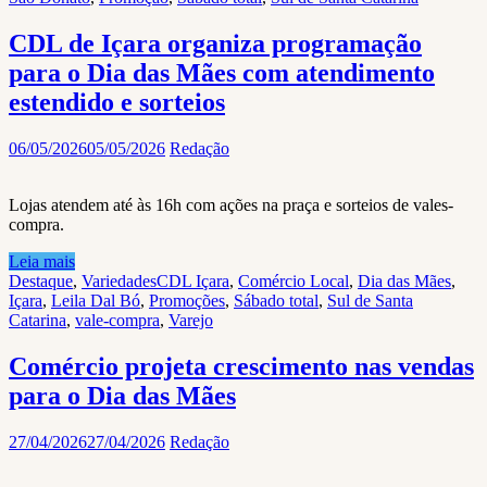
CDL de Içara organiza programação
para o Dia das Mães com atendimento
estendido e sorteios
06/05/2026
05/05/2026
Redação
Lojas atendem até às 16h com ações na praça e sorteios de vales-
compra.
Leia mais
Destaque
,
Variedades
CDL Içara
,
Comércio Local
,
Dia das Mães
,
Içara
,
Leila Dal Bó
,
Promoções
,
Sábado total
,
Sul de Santa
Catarina
,
vale-compra
,
Varejo
Comércio projeta crescimento nas vendas
para o Dia das Mães
27/04/2026
27/04/2026
Redação