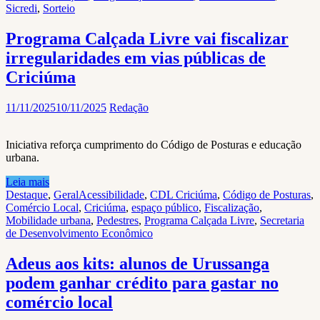
Sicredi
,
Sorteio
Programa Calçada Livre vai fiscalizar
irregularidades em vias públicas de
Criciúma
11/11/2025
10/11/2025
Redação
Iniciativa reforça cumprimento do Código de Posturas e educação
urbana.
Leia mais
Destaque
,
Geral
Acessibilidade
,
CDL Criciúma
,
Código de Posturas
,
Comércio Local
,
Criciúma
,
espaço público
,
Fiscalização
,
Mobilidade urbana
,
Pedestres
,
Programa Calçada Livre
,
Secretaria
de Desenvolvimento Econômico
Adeus aos kits: alunos de Urussanga
podem ganhar crédito para gastar no
comércio local