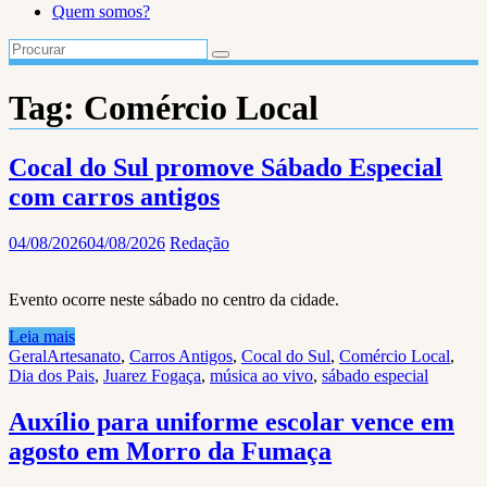
Quem somos?
Tag:
Comércio Local
Cocal do Sul promove Sábado Especial
com carros antigos
04/08/2026
04/08/2026
Redação
Evento ocorre neste sábado no centro da cidade.
Leia mais
Geral
Artesanato
,
Carros Antigos
,
Cocal do Sul
,
Comércio Local
,
Dia dos Pais
,
Juarez Fogaça
,
música ao vivo
,
sábado especial
Auxílio para uniforme escolar vence em
agosto em Morro da Fumaça