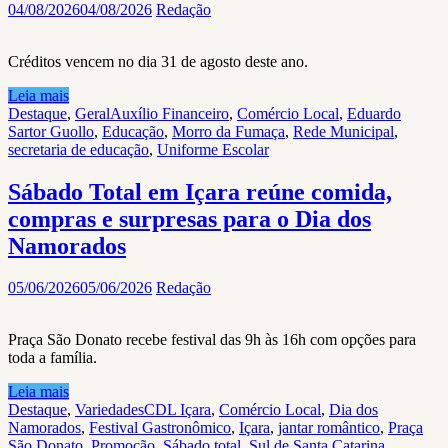
04/08/2026
04/08/2026
Redação
Créditos vencem no dia 31 de agosto deste ano.
Leia mais
Destaque
,
Geral
Auxílio Financeiro
,
Comércio Local
,
Eduardo
Sartor Guollo
,
Educação
,
Morro da Fumaça
,
Rede Municipal
,
secretaria de educação
,
Uniforme Escolar
Sábado Total em Içara reúne comida,
compras e surpresas para o Dia dos
Namorados
05/06/2026
05/06/2026
Redação
Praça São Donato recebe festival das 9h às 16h com opções para
toda a família.
Leia mais
Destaque
,
Variedades
CDL Içara
,
Comércio Local
,
Dia dos
Namorados
,
Festival Gastronômico
,
Içara
,
jantar romântico
,
Praça
São Donato
,
Promoção
,
Sábado total
,
Sul de Santa Catarina