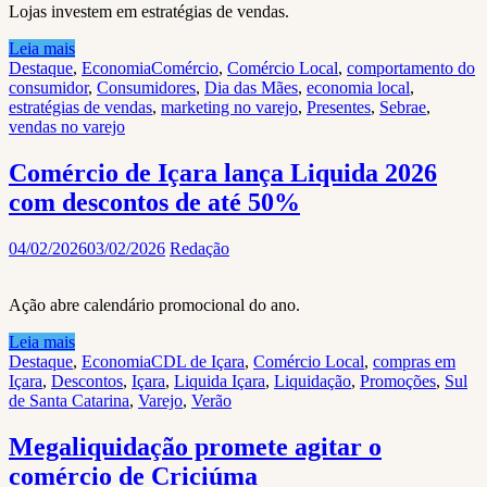
Lojas investem em estratégias de vendas.
Leia mais
Destaque
,
Economia
Comércio
,
Comércio Local
,
comportamento do
consumidor
,
Consumidores
,
Dia das Mães
,
economia local
,
estratégias de vendas
,
marketing no varejo
,
Presentes
,
Sebrae
,
vendas no varejo
Comércio de Içara lança Liquida 2026
com descontos de até 50%
04/02/2026
03/02/2026
Redação
Ação abre calendário promocional do ano.
Leia mais
Destaque
,
Economia
CDL de Içara
,
Comércio Local
,
compras em
Içara
,
Descontos
,
Içara
,
Liquida Içara
,
Liquidação
,
Promoções
,
Sul
de Santa Catarina
,
Varejo
,
Verão
Megaliquidação promete agitar o
comércio de Criciúma