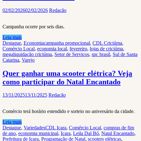
02/02/2026
02/02/2026
Redação
Campanha ocorre por seis dias.
Leia mais
Destaque
,
Economia
campanha promocional
,
CDL Criciúma
,
Comércio Local
,
economia local
,
fevereiro
,
lojas de criciúma
,
megaliquidação criciúma
,
Setor de Serviços
,
spc brasil
,
Sul de Santa
Catarina
,
Varejo
Quer ganhar uma scooter elétrica? Veja
como participar do Natal Encantado
13/11/2025
13/11/2025
Redação
Comércio terá horário estendido e sorteio no aniversário da cidade.
Leia mais
Destaque
,
Variedades
CDL Içara
,
Comércio Local
,
compras de fim
de ano
,
economia municipal
,
Içara
,
Leila Dal Bó
,
Natal Encantado
,
Prefeitura de Içara
,
Programação de Natal
,
scooters elétricas
,