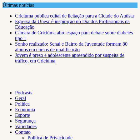
Skip
Últimas notícias
to
Criciúma publica edital de licitação para a Cidade do Autista
content
Egressa da Unesc é inspiração no Dia dos Profissionais da
Educação
Câmara de Criciúma abre espaço para debate sobre diabetes
tipo 1
Sonho realizado: Senai e Bairro da Juventude formam 80
alunos em cursos de qualificação
Jovem é preso e adolescente apreendido por suspeita de
tráfico, em Criciúma
Podcasts
Geral
Política
Economia
Esporte
Segurança
Variedades
Contato
Política de Privacidade