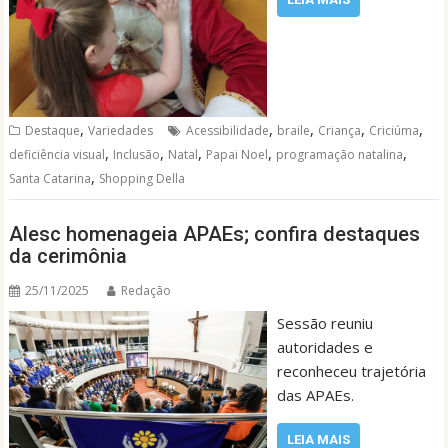
,
,
,
,
,
Destaque
Variedades
Acessibilidade
braile
Criança
Criciúma
,
,
,
,
,
deficiência visual
Inclusão
Natal
Papai Noel
programação natalina
,
Santa Catarina
Shopping Della
Alesc homenageia APAEs; confira destaques
da cerimônia
25/11/2025
Redação
Sessão reuniu
autoridades e
reconheceu trajetória
das APAEs.
LEIA MAIS