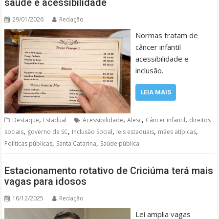
saúde e acessibilidade
29/01/2026
Redação
Normas tratam de
câncer infantil
acessibilidade e
inclusão.
LEIA MAIS
,
,
,
,
Destaque
Estadual
Acessibilidade
Alesc
Câncer infantil
direitos
,
,
,
,
,
sociais
governo de SC
Inclusão Social
leis estaduais
mães atípicas
,
,
Políticas públicas
Santa Catarina
Saúde pública
Estacionamento rotativo de Criciúma terá mais
vagas para idosos
16/12/2025
Redação
Lei amplia vagas