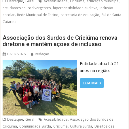
,
,
,
,
Destaque
Geral
Acessibilidade
Criciúma
educação municipal
,
,
estudantes neurodivergentes
hipersensibilidade auditiva
inclusão
,
,
,
escolar
Rede Municipal de Ensino
secretaria de educação
Sul de Santa
Catarina
Associação dos Surdos de Criciúma renova
diretoria e mantém ações de inclusão
02/02/2026
Redação
Entidade atua há 21
anos na região.
LEIA MAIS
,
,
Destaque
Geral
Acessibilidade
Associação dos Surdos de
,
,
,
,
Criciúma
Comunidade Surda
Criciúma
Cultura Surda
Direitos das