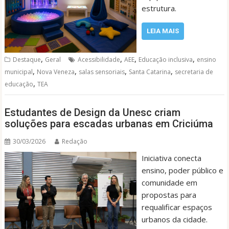
estrutura.
LEIA MAIS
,
,
,
,
Destaque
Geral
Acessibilidade
AEE
Educação inclusiva
ensino
,
,
,
,
municipal
Nova Veneza
salas sensoriais
Santa Catarina
secretaria de
,
educação
TEA
Estudantes de Design da Unesc criam
soluções para escadas urbanas em Criciúma
30/03/2026
Redação
Iniciativa conecta
ensino, poder público e
comunidade em
propostas para
requalificar espaços
urbanos da cidade.