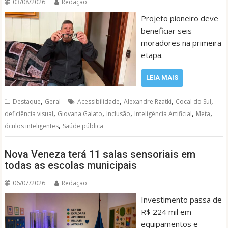
03/08/2026
Redação
Projeto pioneiro deve
beneficiar seis
moradores na primeira
etapa.
LEIA MAIS
,
,
,
,
Destaque
Geral
Acessibilidade
Alexandre Rzatki
Cocal do Sul
,
,
,
,
,
deficiência visual
Giovana Galato
Inclusão
Inteligência Artificial
Meta
,
óculos inteligentes
Saúde pública
Nova Veneza terá 11 salas sensoriais em
todas as escolas municipais
06/07/2026
Redação
Investimento passa de
R$ 224 mil em
equipamentos e