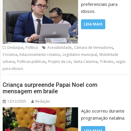
preferenciais para
idosos.
LEIA MAIS
,
,
,
Destaque
Política
Acessibilidade
Câmara de Vereadores
,
,
,
Criciúma
Estacionamento rotativo
Legislativo municipal
Mobilidade
,
,
,
,
,
urbana
Políticas públicas
Projeto de Lei
Santa Catarina
Trânsito
vagas
para idosos
Criança surpreende Papai Noel com
mensagem em braile
13/12/2025
Redação
Ação ocorreu durante
programação natalina.
LEIA MAIS