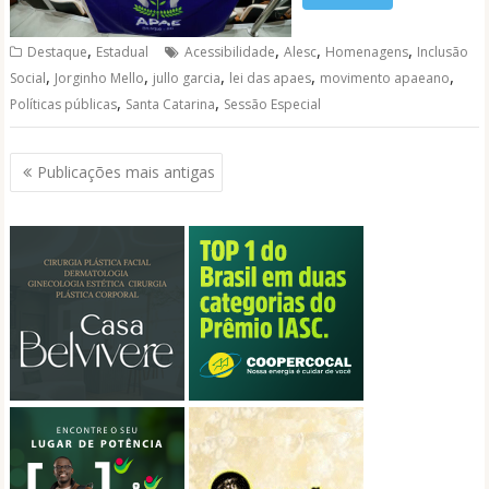
,
,
,
,
Destaque
Estadual
Acessibilidade
Alesc
Homenagens
Inclusão
,
,
,
,
,
Social
Jorginho Mello
jullo garcia
lei das apaes
movimento apaeano
,
,
Políticas públicas
Santa Catarina
Sessão Especial
Navegação
Publicações mais antigas
por
posts