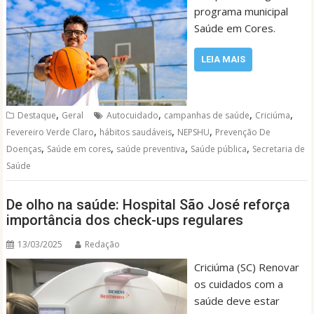
programa municipal
Saúde em Cores.
LEIA MAIS
,
,
,
,
Destaque
Geral
Autocuidado
campanhas de saúde
Criciúma
,
,
,
Fevereiro Verde Claro
hábitos saudáveis
NEPSHU
Prevenção De
,
,
,
,
Doenças
Saúde em cores
saúde preventiva
Saúde pública
Secretaria de
Saúde
De olho na saúde: Hospital São José reforça
importância dos check-ups regulares
13/03/2025
Redação
Criciúma (SC) Renovar
os cuidados com a
saúde deve estar