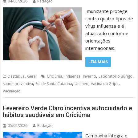
04/03/2026
Redação
Imunizante protege
contra quatro tipos de
vírus Influenza e é
atualizado conforme
orientações
internacionais.
LEIA MAIS
,
,
,
,
,
Destaque
Geral
Criciúma
Influenza
Inverno
Laboratório Búrigo
,
,
,
,
saúde preventiva
Sul de Santa Catarina
Unimed
Vacina da Gripe
Vacinação
Fevereiro Verde Claro incentiva autocuidado e
hábitos saudáveis em Criciúma
05/02/2026
Redação
Campanha integra o