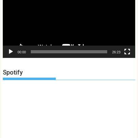
vídeo
00:00
26:23
Spotify