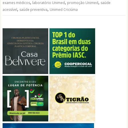
,
,
,
exames médicos
laboratório Unimed
promoção Unimed
saúde
,
,
acessível
saúde preventiva
Unimed Criciúma