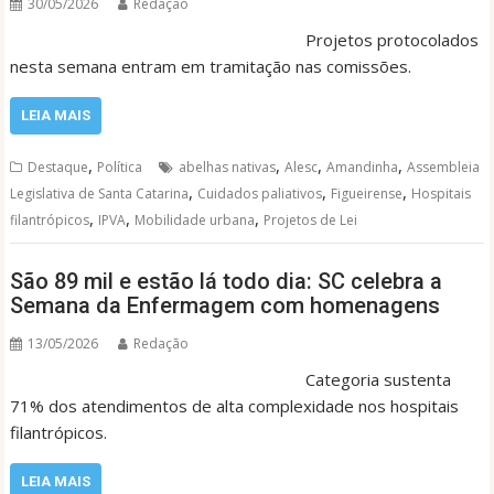
30/05/2026
Redação
Projetos protocolados
nesta semana entram em tramitação nas comissões.
LEIA MAIS
,
,
,
,
Destaque
Política
abelhas nativas
Alesc
Amandinha
Assembleia
,
,
,
Legislativa de Santa Catarina
Cuidados paliativos
Figueirense
Hospitais
,
,
,
filantrópicos
IPVA
Mobilidade urbana
Projetos de Lei
São 89 mil e estão lá todo dia: SC celebra a
Semana da Enfermagem com homenagens
13/05/2026
Redação
Categoria sustenta
71% dos atendimentos de alta complexidade nos hospitais
filantrópicos.
LEIA MAIS