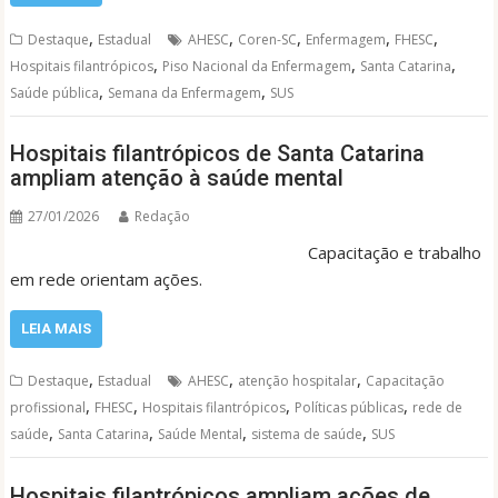
,
,
,
,
,
Destaque
Estadual
AHESC
Coren-SC
Enfermagem
FHESC
,
,
,
Hospitais filantrópicos
Piso Nacional da Enfermagem
Santa Catarina
,
,
Saúde pública
Semana da Enfermagem
SUS
Hospitais filantrópicos de Santa Catarina
ampliam atenção à saúde mental
27/01/2026
Redação
Capacitação e trabalho
em rede orientam ações.
LEIA MAIS
,
,
,
Destaque
Estadual
AHESC
atenção hospitalar
Capacitação
,
,
,
,
profissional
FHESC
Hospitais filantrópicos
Políticas públicas
rede de
,
,
,
,
saúde
Santa Catarina
Saúde Mental
sistema de saúde
SUS
Hospitais filantrópicos ampliam ações de