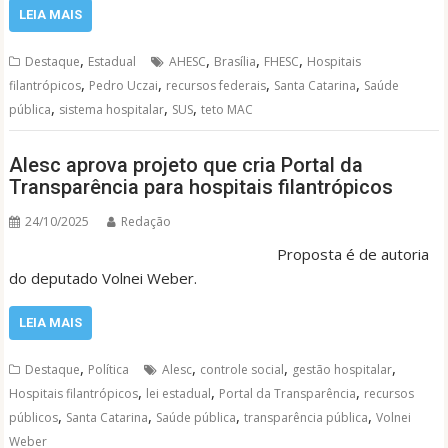
LEIA MAIS
,
,
,
,
Destaque
Estadual
AHESC
Brasília
FHESC
Hospitais
,
,
,
,
filantrópicos
Pedro Uczai
recursos federais
Santa Catarina
Saúde
,
,
,
pública
sistema hospitalar
SUS
teto MAC
Alesc aprova projeto que cria Portal da
Transparência para hospitais filantrópicos
24/10/2025
Redação
Proposta é de autoria
do deputado Volnei Weber.
LEIA MAIS
,
,
,
,
Destaque
Política
Alesc
controle social
gestão hospitalar
,
,
,
Hospitais filantrópicos
lei estadual
Portal da Transparência
recursos
,
,
,
,
públicos
Santa Catarina
Saúde pública
transparência pública
Volnei
Weber