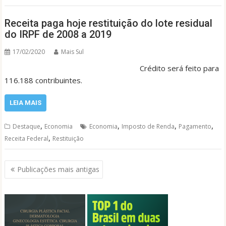
Receita paga hoje restituição do lote residual
do IRPF de 2008 a 2019
17/02/2020
Mais Sul
Crédito será feito para
116.188 contribuintes.
LEIA MAIS
,
,
,
,
Destaque
Economia
Economia
Imposto de Renda
Pagamento
,
Receita Federal
Restituição
Navegação
Publicações mais antigas
por
posts