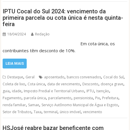
IPTU Cocal do Sul 2024: vencimento da
primeira parcela ou cota única é nesta quinta-
feira
18/04/2024
Redação
Em cota única, os
contribuintes têm desconto de 10%.
LEIA MAIS
,
,
,
,
Destaque
Geral
aposentado
bancos conveniados
Cocal do Sul
,
,
,
,
,
Coleta de lixo
Cota única
data de vencimento
Desconto
doença grave
,
,
,
,
,
guia
idade
Imposto Predial e Territorial Urbano
IPTU
Isenção
,
,
,
,
,
,
Pagamento
parcela única
parcelamento
pensionista
Pix
Prefeitura
,
,
,
renda familiar
Samae
Serviço Autônomo Municipal de Água e Esgoto
,
,
,
,
Setor de Tributos
Taxa
terminal
único imóvel
vencimento
HSJosé reabre bazar beneficente com