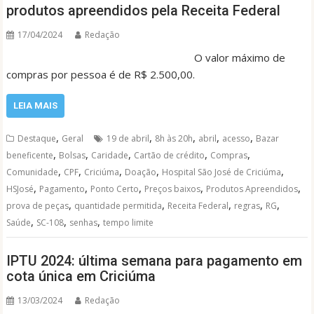
produtos apreendidos pela Receita Federal
17/04/2024
Redação
O valor máximo de
compras por pessoa é de R$ 2.500,00.
LEIA MAIS
,
,
,
,
,
Destaque
Geral
19 de abril
8h às 20h
abril
acesso
Bazar
,
,
,
,
,
beneficente
Bolsas
Caridade
Cartão de crédito
Compras
,
,
,
,
,
Comunidade
CPF
Criciúma
Doação
Hospital São José de Criciúma
,
,
,
,
,
HSJosé
Pagamento
Ponto Certo
Preços baixos
Produtos Apreendidos
,
,
,
,
,
prova de peças
quantidade permitida
Receita Federal
regras
RG
,
,
,
Saúde
SC-108
senhas
tempo limite
IPTU 2024: última semana para pagamento em
cota única em Criciúma
13/03/2024
Redação