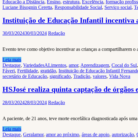
Educação a Distância
,
Ensino
,
estrutura
,
Excelência
,
formação profiss
Luciane Bisognin Ceretta
,
Responsabilidade Social
,
Serviço social
,
T
Instituição de Educação Infantil incentiva 
30/03/2024
30/03/2024
Redação
Evento teve como objetivo incentivar as crianças a compartilharem o al
Leia mais
Destaque
,
Variedades
ALimentos
,
amor
,
Aprendizagem
,
Cocal do Sul
Fáveri
,
Fertilidade
,
gratidão
,
Instituição de Educação Infantil Fernand
secretário de Educação
,
significado
,
Tradição
,
valores
,
Vida Nova
HSJosé realiza quinta captação de órgãos
28/03/2024
28/03/2024
Redação
A paciente, de 21 anos, teve morte encefálica diagnosticada após uma 
Leia mais
Destaque
,
Geral
amor
,
amor ao próximo
,
áreas de apoio
,
autorização
,