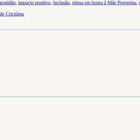
gratidão
,
impacto positivo
,
Inclusão
,
missa em honra à Mãe Peregrina
,