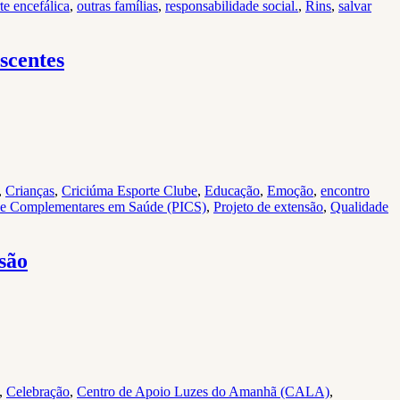
te encefálica
,
outras famílias
,
responsabilidade social.
,
Rins
,
salvar
scentes
,
Crianças
,
Criciúma Esporte Clube
,
Educação
,
Emoção
,
encontro
as e Complementares em Saúde (PICS)
,
Projeto de extensão
,
Qualidade
são
,
Celebração
,
Centro de Apoio Luzes do Amanhã (CALA)
,