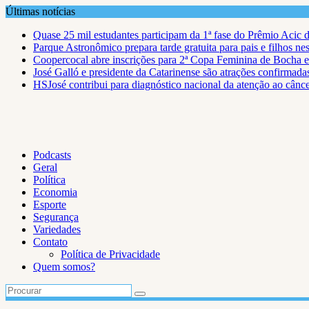
Skip
Últimas notícias
to
Quase 25 mil estudantes participam da 1ª fase do Prêmio Acic 
content
Parque Astronômico prepara tarde gratuita para pais e filhos ne
Coopercocal abre inscrições para 2ª Copa Feminina de Bocha 
José Galló e presidente da Catarinense são atrações confirmad
HSJosé contribui para diagnóstico nacional da atenção ao cânce
Podcasts
Geral
Política
Economia
Esporte
Segurança
Variedades
Contato
Política de Privacidade
Quem somos?