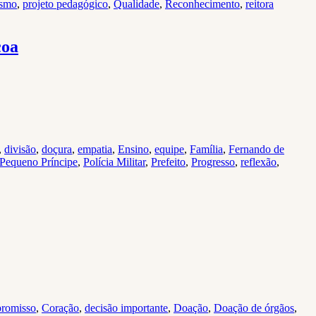
ismo
,
projeto pedagógico
,
Qualidade
,
Reconhecimento
,
reitora
coa
,
divisão
,
doçura
,
empatia
,
Ensino
,
equipe
,
Família
,
Fernando de
Pequeno Príncipe
,
Polícia Militar
,
Prefeito
,
Progresso
,
reflexão
,
romisso
,
Coração
,
decisão importante
,
Doação
,
Doação de órgãos
,