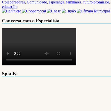
Colaboradores
,
Comunidade
,
esperança
,
familiares
,
futuro promissor
,
educação
Conversa com o Especialista
Spotify