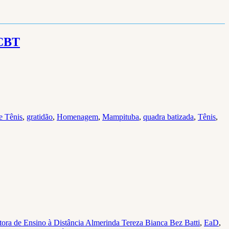
 CBT
e Tênis
,
gratidão
,
Homenagem
,
Mampituba
,
quadra batizada
,
Tênis
,
etora de Ensino à Distância Almerinda Tereza Bianca Bez Batti
,
EaD
,