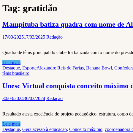
Tag:
gratidão
Mampituba batiza quadra com nome de Ale
17/03/2025
17/03/2025
Redação
Quadra de tênis principal do clube foi batizada com o nome do presid
Leia mais
Destaque
,
Esporte
Alexandre Reis de Farias
,
Banana Bowl
,
Confedera
tênis brasileiro
Unesc Virtual conquista conceito máximo 
30/03/2024
30/03/2024
Redação
Resultado atesta excelência do projeto pedagógico, estrutura, corpo d
Leia mais
Destaque
,
Geral
acesso à educação
,
Conceito máximo
,
coordenadora d