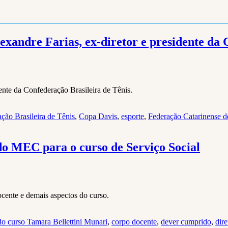
xandre Farias, ex-diretor e presidente da
ente da Confederação Brasileira de Tênis.
ção Brasileira de Tênis
,
Copa Davis
,
esporte
,
Federação Catarinense d
do MEC para o curso de Serviço Social
ocente e demais aspectos do curso.
o curso Tamara Bellettini Munari
,
corpo docente
,
dever cumprido
,
dir