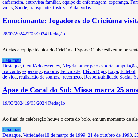
enfermeira
,
entrevista familiar
,
equipe de enfermagem
,
esperança
,
Fam
vidas
,
Saúde
,
transplante
,
tristeza
,
Vida
,
vidas
Emocionante: Jogadores do Criciúma visit
28/03/2024
27/03/2024
Redação
Atletas e equipe técnica do Criciúma Esporte Clube estiveram presentes
Leia mais
Destaque
,
Geral
Adolescentes
,
Alegria
,
amor pelo esporte
,
amputação
marcante
,
esperança
,
esporte
,
Felicidade
,
Flávia Rigo
,
força
,
Futebol
,
de vida
,
realização de sonhos.
,
recomeço
,
Responsabilidade Social
,
S
Apae de Cocal do Sul: Missa marca 25 ano
19/03/2024
19/03/2024
Redação
Ao final da celebração houve o corte do bolo, em um momento de aleg
Leia mais
Destaque
,
Variedades
18 de março de 1999
,
21 de outubro de 1993
,
2