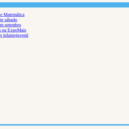
de Matemática
ste sábado
em setembro
as na ExpoMais
r infantojuvenil