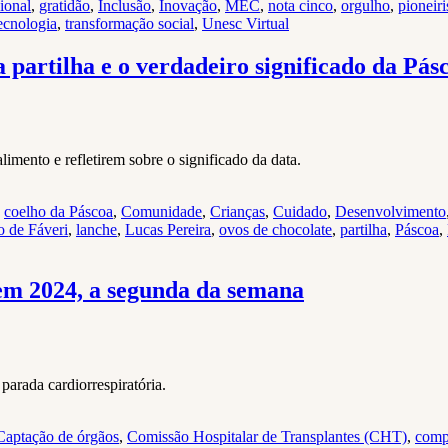
ional
,
gratidão
,
Inclusão
,
Inovação
,
MEC
,
nota cinco
,
orgulho
,
pioneir
ecnologia
,
transformação social
,
Unesc Virtual
a partilha e o verdadeiro significado da Pás
imento e refletirem sobre o significado da data.
,
coelho da Páscoa
,
Comunidade
,
Crianças
,
Cuidado
,
Desenvolvimento
o de Fáveri
,
lanche
,
Lucas Pereira
,
ovos de chocolate
,
partilha
,
Páscoa
,
 em 2024, a segunda da semana
parada cardiorrespiratória.
Captação de órgãos
,
Comissão Hospitalar de Transplantes (CHT)
,
comp