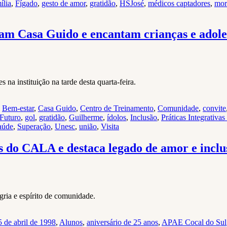
ília
,
Fígado
,
gesto de amor
,
gratidão
,
HSJosé
,
médicos captadores
,
mor
am Casa Guido e encantam crianças e adole
 na instituição na tarde desta quarta-feira.
,
Bem-estar
,
Casa Guido
,
Centro de Treinamento
,
Comunidade
,
convite
Futuro
,
gol
,
gratidão
,
Guilherme
,
ídolos
,
Inclusão
,
Práticas Integrativ
aúde
,
Superação
,
Unesc
,
união
,
Visita
s do CALA e destaca legado de amor e inclu
ria e espírito de comunidade.
5 de abril de 1998
,
Alunos
,
aniversário de 25 anos
,
APAE Cocal do Sul