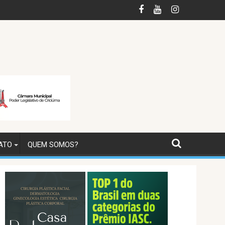
entude formam 80 alunos em cursos de qualificação
Jovem é preso e adolescente apreendido por suspeit
ATO
QUEM SOMOS?