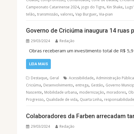
,
,
,
Campeonato Catarinense 2024
jogo do Tigre
Kin Shake
Lugs'
,
,
,
,
telão
transmissão
valores
Vap Burguer
Via-pian
Governo de Criciúma inaugura 14 ruas 
29/03/2024
Redação
Obras receberam um investimento total de R$ 5,9 
LEIA MAIS
,
,
Destaque
Geral
Acessibilidade
Administração Pública
,
,
,
,
Criciúma
Desenvolvimento
entrega
Gestão
Governo Municip
,
,
,
,
Nascente
Mobilidade urbana
modernização
moradores
Ob
,
,
,
Progresso
Qualidade de vida
Quarta Linha
responsabilidad
Colaboradores da Farben arrecadam ta
29/03/2024
Redação