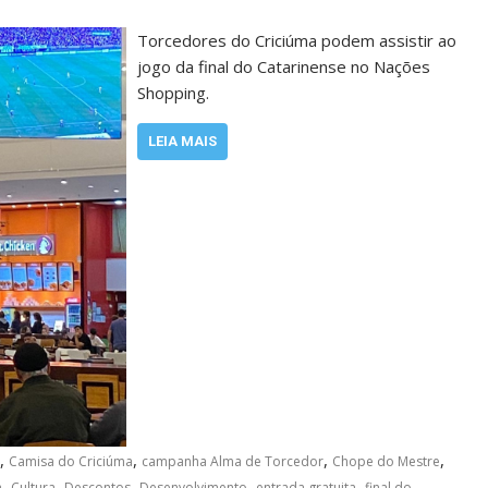
Torcedores do Criciúma podem assistir ao
jogo da final do Catarinense no Nações
Shopping.
LEIA MAIS
,
,
,
,
Camisa do Criciúma
campanha Alma de Torcedor
Chope do Mestre
,
,
,
,
,
a
Cultura
Descontos
Desenvolvimento
entrada gratuita
final do