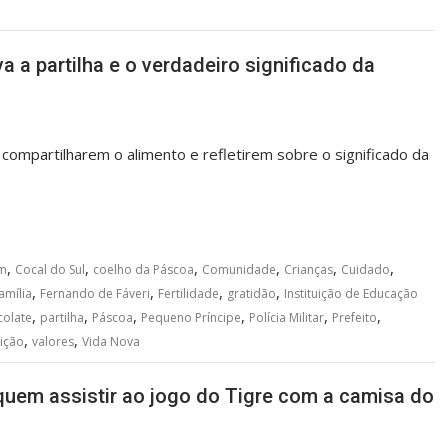
va a partilha e o verdadeiro significado da
 compartilharem o alimento e refletirem sobre o significado da
,
,
,
,
,
,
m
Cocal do Sul
coelho da Páscoa
Comunidade
Crianças
Cuidado
,
,
,
,
amília
Fernando de Fáveri
Fertilidade
gratidão
Instituição de Educação
,
,
,
,
,
,
colate
partilha
Páscoa
Pequeno Príncipe
Polícia Militar
Prefeito
,
,
ição
valores
Vida Nova
uem assistir ao jogo do Tigre com a camisa do