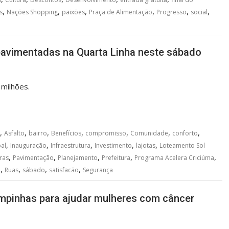
,
,
,
,
,
,
s
Nações Shopping
paixões
Praça de Alimentação
Progresso
social
pavimentadas na Quarta Linha neste sábado
milhões.
,
,
,
,
,
,
,
Asfalto
bairro
Benefícios
compromisso
Comunidade
conforto
,
,
,
,
,
al
Inauguração
Infraestrutura
Investimento
lajotas
Loteamento Sol
,
,
,
,
,
ras
Pavimentação
Planejamento
Prefeitura
Programa Acelera Criciúma
,
,
,
,
e
Ruas
sábado
satisfacão
Segurança
mpinhas para ajudar mulheres com câncer