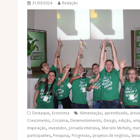
31/03/2024
Redação
,
,
,
Destaque
Economia
Alimentação
aprendizado
áreas
,
,
,
,
,
Crescimento
Criciúma
Desenvolvimento
Design
edição
emp
,
,
,
,
Inspiração
investidor
jornada intensiva
Marcelo Michels
men
,
,
,
,
participantes
Pesquisa
Progresso
projetos de negócio
Sena