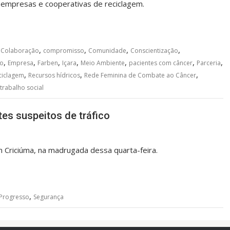
empresas e cooperativas de reciclagem.
,
,
,
,
,
Colaboração
compromisso
Comunidade
Conscientização
,
,
,
,
,
,
,
o
Empresa
Farben
Içara
Meio Ambiente
pacientes com câncer
Parceria
,
,
,
ciclagem
Recursos hídricos
Rede Feminina de Combate ao Câncer
trabalho social
tes suspeitos de tráfico
m Criciúma, na madrugada dessa quarta-feira.
,
Progresso
Segurança