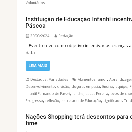
Voluntários
Instituição de Educação Infantil incenti
Páscoa
30/03/2024
Redação
Evento teve como objetivo incentivar as crianças a
data.
LEIA MAIS
,
,
,
Destaque
Variedades
ALimentos
amor
Aprendizage
,
,
,
,
,
,
Desenvolvimento
divisão
doçura
empatia
Ensino
equipe
F
,
,
,
Infantil Fernando de Fáveri
lanche
Lucas Pereira
ovos de cho
,
,
,
,
Progresso
reflexão
secretário de Educação
significado
Trad
Nações Shopping terá descontos para q
time