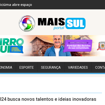
paço para debate sobre diabetes tipo 1
Sonho realizado: Senai e Bairro da Juv
ONOMIA
ESPORTE
SEGURANÇA
VARIEDADES
CONT
024 busca novos talentos e ideias inovadoras