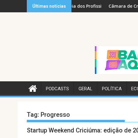
Skip
c é inspiração no Dia dos Profissionais da Educação
Câmara de Criciúma abre es
Últimas notícias
to
content
PODCASTS
GERAL
POLÍTICA
EC
Tag:
Progresso
Startup Weekend Criciúma: edição de 2