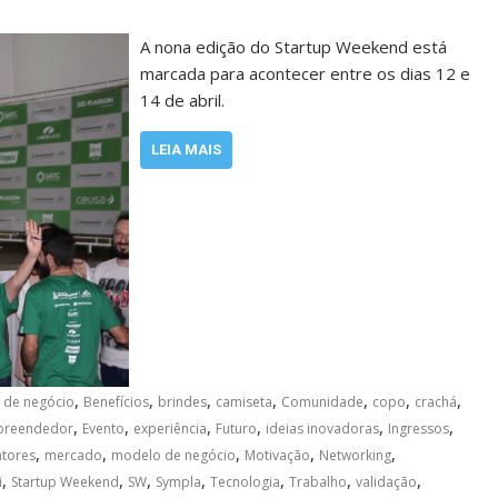
A nona edição do Startup Weekend está
marcada para acontecer entre os dias 12 e
14 de abril.
LEIA MAIS
,
,
,
,
,
,
,
 de negócio
Benefícios
brindes
camiseta
Comunidade
copo
crachá
,
,
,
,
,
,
reendedor
Evento
experiência
Futuro
ideias inovadoras
Ingressos
,
,
,
,
,
tores
mercado
modelo de negócio
Motivação
Networking
,
,
,
,
,
,
,
i
Startup Weekend
SW
Sympla
Tecnologia
Trabalho
validação