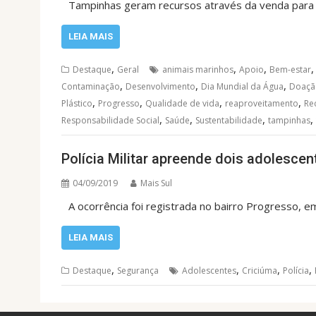
Tampinhas geram recursos através da venda para 
LEIA MAIS
,
,
,
Destaque
Geral
animais marinhos
Apoio
Bem-estar
,
,
,
Contaminação
Desenvolvimento
Dia Mundial da Água
Doaçã
,
,
,
,
Plástico
Progresso
Qualidade de vida
reaproveitamento
Re
,
,
,
,
Responsabilidade Social
Saúde
Sustentabilidade
tampinhas
Polícia Militar apreende dois adolescen
04/09/2019
Mais Sul
A ocorrência foi registrada no bairro Progresso, e
LEIA MAIS
,
,
,
,
Destaque
Segurança
Adolescentes
Criciúma
Polícia