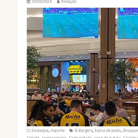
30/03/2024
Redação
,
,
,
Destaque
Esporte
B-Burgers
barca de peito
Brusque
,
,
,
,
Cidade
compromisso
Comunidade
cone de batata
Criciúm